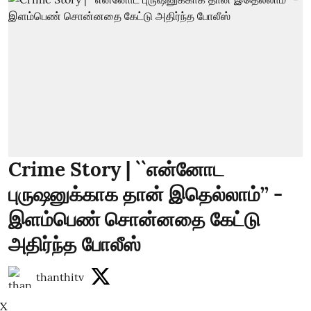
Crime Story | ``என்னோட
புருஷனுக்காக தான் இதெல்லாம்’’ -
இளம்பெண் சொன்னதை கேட்டு
அதிர்ந்த போலீஸ்
thanthitv
X