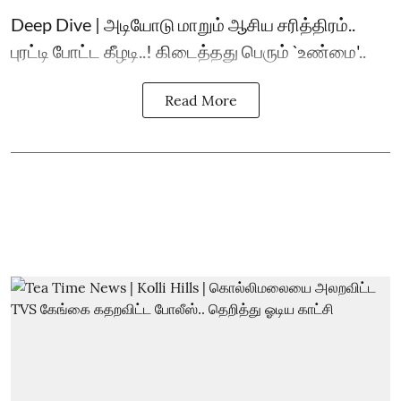
Deep Dive | அடியோடு மாறும் ஆசிய சரித்திரம்..
புரட்டி போட்ட கீழடி..! கிடைத்தது பெரும் `உண்மை'..
Read More