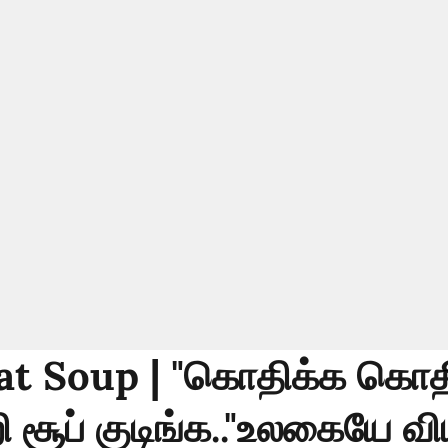
t Soup | "கொதிக்க கொத
றி சூப் குடிங்க.."உலகையே வ