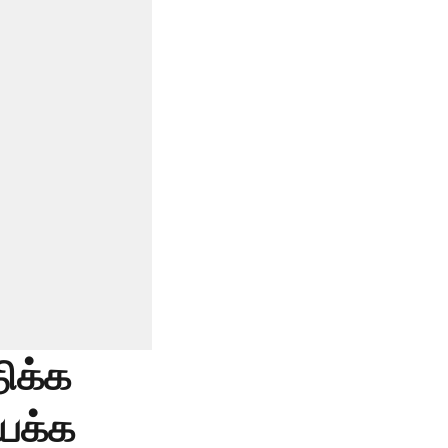
ிக்க
ியக்க