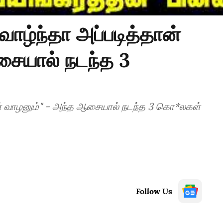
ாழ்ந்தா அப்படித்தான்
சையால் நடந்த 3
ான் வாழனும்" - அந்த ஆசையால் நடந்த 3 கொ*லகள்
Follow Us