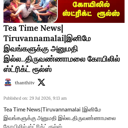
Tea Time News|
Tiruvannamalai|இனிமே
இவங்களுக்கு அனுமதி
இல்ல..திருவண்ணாமலை கோயிலில்
ஸ்ட்ரிக்ட் ரூல்ஸ்
thanthitv
Published on
:
29 Jul 2026, 9:13 am
Tea Time News|Tiruvannamalai |இனிமே
இவங்களுக்கு அனுமதி இல்ல..திருவண்ணாமலை
கோயிலில் ஸ்ட்ரிக்ட் ரூல்ஸ்