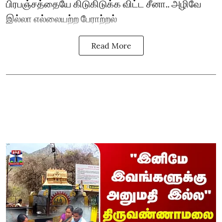
பிரபஞ்சத்தையே கிடுகிடுக்க விட்ட சீனா.. அழிவே
இல்லா எல்லையற்ற பேராற்றல்
Read More