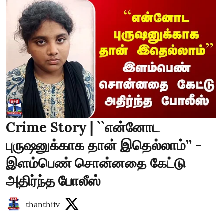
Crime Story | ``என்னோட
புருஷனுக்காக தான் இதெல்லாம்’’ -
இளம்பெண் சொன்னதை கேட்டு
அதிர்ந்த போலீஸ்
thanthitv