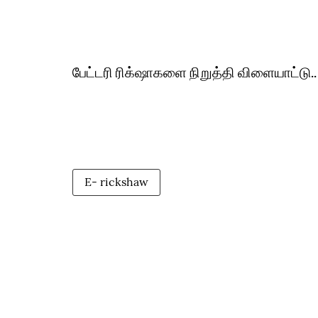
பேட்டரி ரிக்‌ஷாகளை நிறுத்தி விளையாட்டு..
E- rickshaw