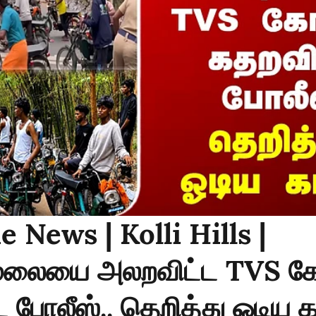
 News | Kolli Hills |
மலையை அலறவிட்ட TVS க
 போலீஸ்.. தெறித்து ஓடிய க