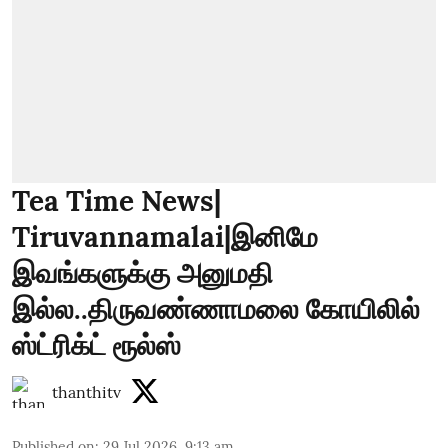
Tea Time News|
Tiruvannamalai|இனிமே
இவங்களுக்கு அனுமதி
இல்ல..திருவண்ணாமலை கோயிலில்
ஸ்ட்ரிக்ட் ரூல்ஸ்
thanthitv
Published on
:
29 Jul 2026, 9:13 am