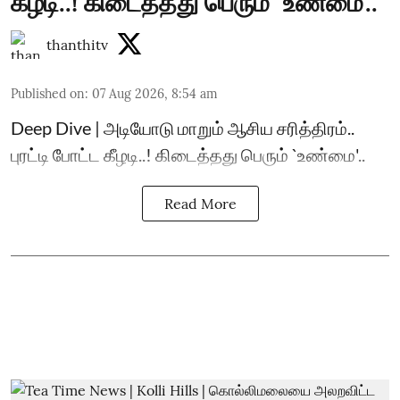
கீழடி..! கிடைத்தது பெரும் `உண்மை'..
thanthitv
Published on
:
07 Aug 2026, 8:54 am
Deep Dive | அடியோடு மாறும் ஆசிய சரித்திரம்..
புரட்டி போட்ட கீழடி..! கிடைத்தது பெரும் `உண்மை'..
Read More