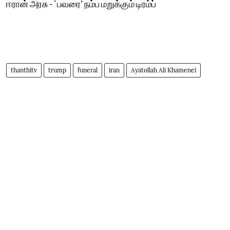
ஈரான் அரசு - `பவரை' நம்ப மறுக்கும் டிரம்ப்
thanthitv
trump
funeral
iran
Ayatollah Ali Khamenei