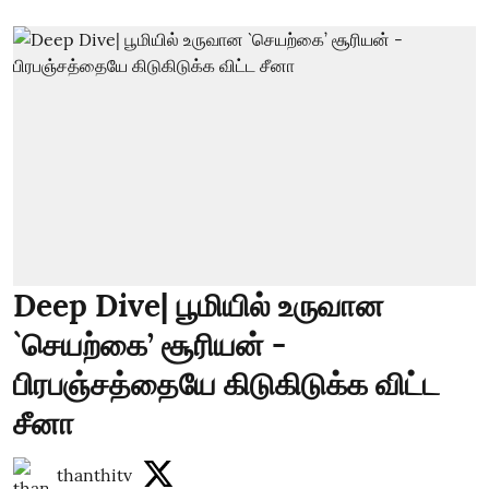
Deep Dive| பூமியில் உருவான
`செயற்கை’ சூரியன் -
பிரபஞ்சத்தையே கிடுகிடுக்க விட்ட
சீனா
thanthitv