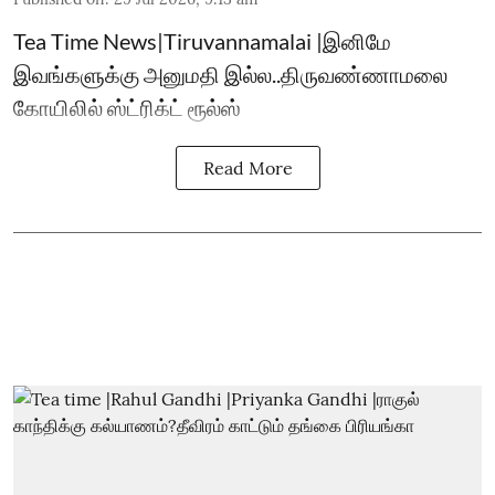
Tea Time News|Tiruvannamalai |இனிமே
இவங்களுக்கு அனுமதி இல்ல..திருவண்ணாமலை
கோயிலில் ஸ்ட்ரிக்ட் ரூல்ஸ்
Read More