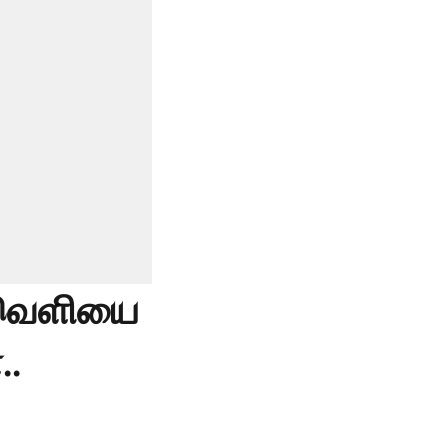
்வெளியை
..