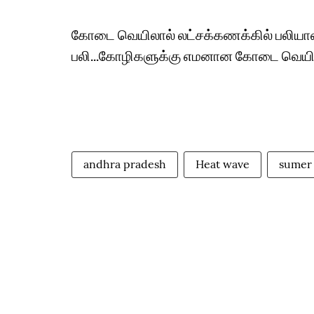
கோடை வெயிலால் லட்சக்கணக்கில் பலியான 
பலி...கோழிகளுக்கு எமனான கோடை வெயில்
andhra pradesh
Heat wave
sumer