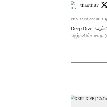
thanthitv
Published on
:
08 Aug
Deep Dive | நெல
ஜெர்க்கில்உலக நா