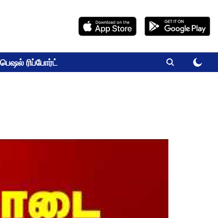
பெஷல் ரிப்போர்ட்