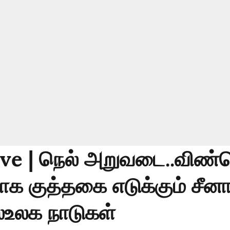
ve | நெல் அறுவடை..விண
 குத்தகை எடுக்கும் சீனா
ல்உலக நாடுகள்