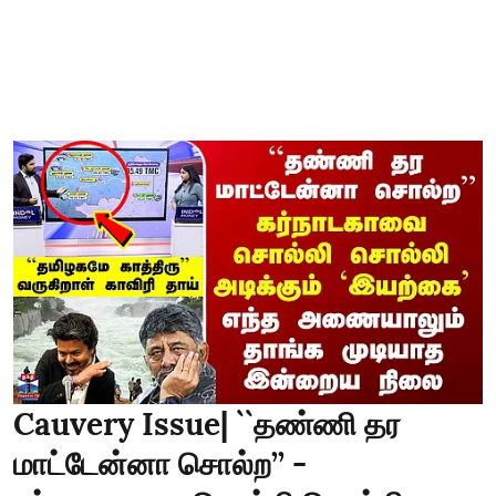
Cauvery Issue| ``தண்ணி தர
மாட்டேன்னா சொல்ற’’ -