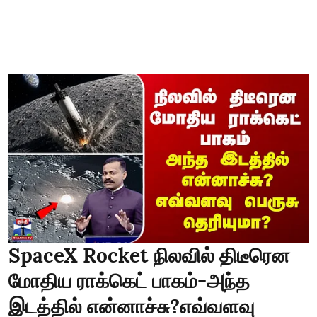
SpaceX Rocket நிலவில் திடீரென
மோதிய ராக்கெட் பாகம்-அந்த
இடத்தில் என்னாச்சு?எவ்வளவு