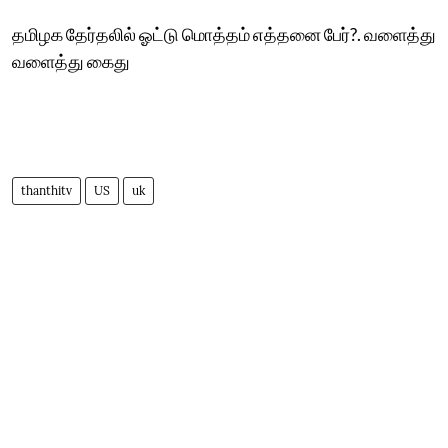
தமிழக தேர்தலில் ஓட்டு மொத்தம் எத்தனை பேர்?. வளைத்து
வளைத்து கைது
thanthitv
US
uk