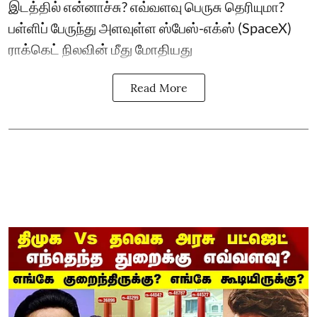
இடத்தில் என்னாச்சு? எவ்வளவு பெருசு தெரியுமா?
பள்ளிப் பேருந்து அளவுள்ள ஸ்பேஸ்-எக்ஸ் (SpaceX)
ராக்கெட் நிலவின் மீது மோதியது
Read More