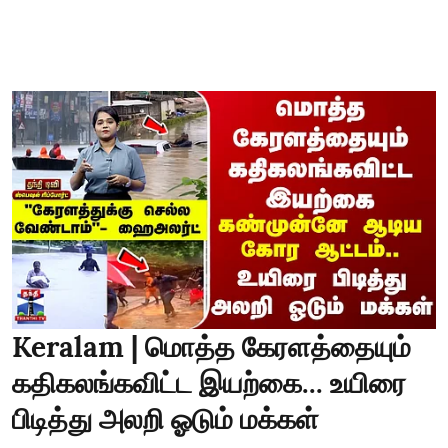
Keralam | மொத்த கேரளத்தையும்
கதிகலங்கவிட்ட இயற்கை... உயிரை
பிடித்து அலறி ஓடும் மக்கள்