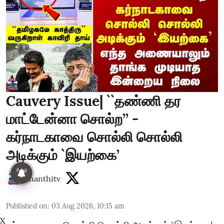
Cauvery Issue| ``தண்ணி தர
மாட்டேன்னா சொல்ற’’ -
கர்நாடகாவை சொல்லி சொல்லி
அடிக்கும் `இயற்கை’
thanthitv
Published on
:
03 Aug 2026, 10:15 am
X