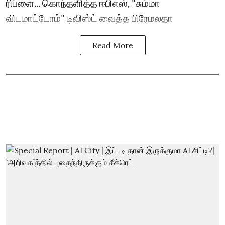
ரிப்ளை... கொந்தளித்த ஈபிஎஸ், "சும்மா
விடமாட்டோம்" டிவிஸ்ட் வைத்த பிரேமலதா
Read More