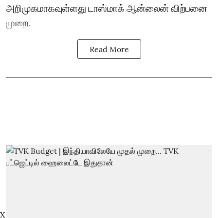
அறிமுகமாகவுள்ளது டாஸ்மாக் ஆன்லைன் விற்பனை
முறை.
Read More
X