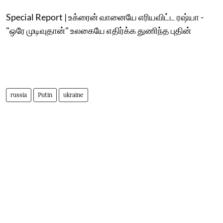
Special Report | உக்ரைன் வானையே எரியவிட்ட ரஷ்யா -
"ஒரே முடிவுதான்" உலகையே எதிர்க்க துணிந்த புதின்
russia
Putin
ukraine