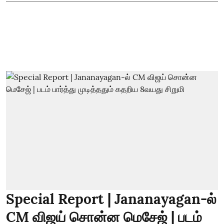
Special Report | Jananayagan-ல்
CM விஜய் சொன்ன மெசேஜ் | படம்