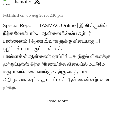
thanthitv
Published on
:
05 Aug 2026, 2:10 pm
Special Report | TASMAC Online | இனி க்யூவில்
நிற்க வேண்டாம்.. | ஆன்லைனிலேயே ஆர்டர்
பண்ணலாம் | ஆனா இவர்களுக்கு கிடையாது.. |
டிஜிட்டல் மயமாகும் டாஸ்மாக்..
டாஸ்மாக்-ல் ஆன்லைன் ஷாப்பிங்... கூடுதல் விலைக்கு
முற்றுப்புள்ளி அரசு நிர்ணயித்த விலையில் மட்டுமே
மதுபானங்களை வாங்குவதற்கு வசதியாக
அறிமுகமாகவுள்ளது டாஸ்மாக் ஆன்லைன் விற்பனை
முறை.
Read More