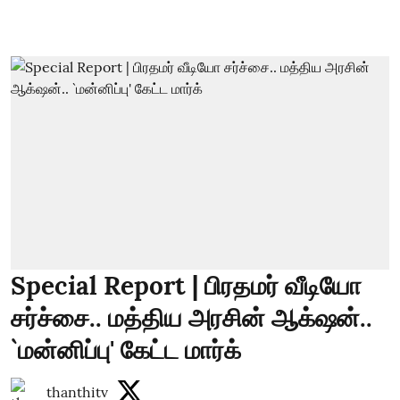
Special Report | பிரதமர் வீடியோ
சர்ச்சை.. மத்திய அரசின் ஆக்‌ஷன்..
`மன்னிப்பு' கேட்ட மார்க்
thanthitv