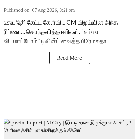
Published on
:
07 Aug 2026, 3:21 pm
உதயநிதி கேட்ட கேள்வி... CM விஜய்யின் அந்த
ரிப்ளை... கொந்தளித்த ஈபிஎஸ், "சும்மா
விடமாட்டோம்" டிவிஸ்ட் வைத்த பிரேமலதா
Read More