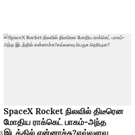
SpaceX Rocket நிலவில் திடீரென
மோதிய ராக்கெட் பாகம்-அந்த
இடத்தில் என்னாச்சு?எவ்வளவு
X