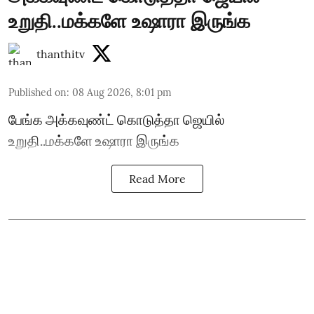
உறுதி..மக்களே உஷாரா இருங்க
thanthitv
Published on
:
08 Aug 2026, 8:01 pm
பேங்க அக்கவுண்ட் கொடுத்தா ஜெயில்
உறுதி..மக்களே உஷாரா இருங்க
Read More