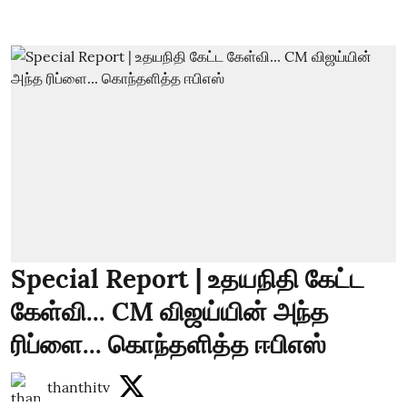
Special Report | உதயநிதி கேட்ட
கேள்வி... CM விஜய்யின் அந்த
ரிப்ளை... கொந்தளித்த ஈபிஎஸ்
thanthitv