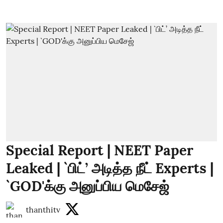
Special Report | NEET Paper
Leaked | `பிட்’ அடித்த நீட் Experts |
`GOD'க்கு அனுப்பிய மெசேஜ்
thanthitv