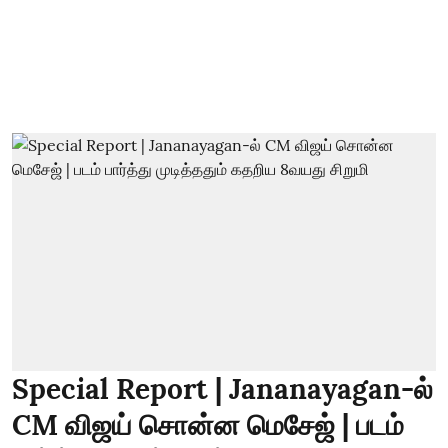
Special Report | Jananayagan-ல்
CM விஜய் சொன்ன மெசேஜ் | படம்