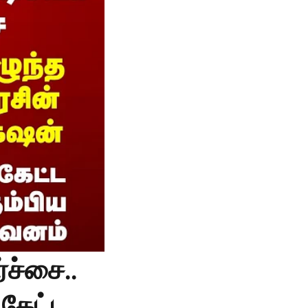
்ச்சை..
 கேட்ட