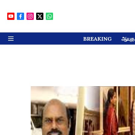
BREAKING
ஆயுத 