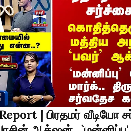
Report | பிரதமர் வீடியோ சர
ரசின் ஆக்‌ஷன்.. `மன்னிப்பு'