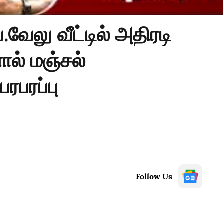
வேலு வீட்டில் அதிரடி
ால் மஞ்சல்
பரபரப்பு
Follow Us