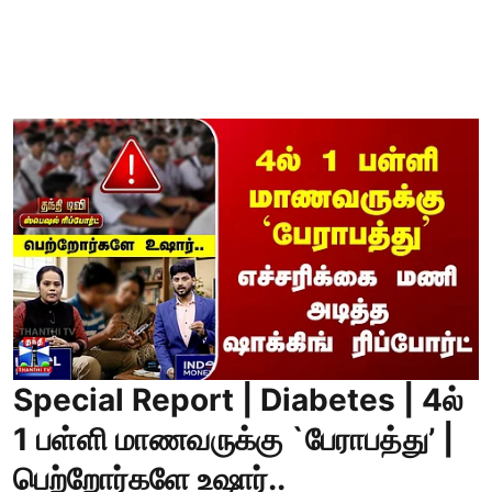
Special Report | Diabetes | 4ல்
1 பள்ளி மாணவருக்கு `பேராபத்து’ |
பெற்றோர்களே உஷார்..