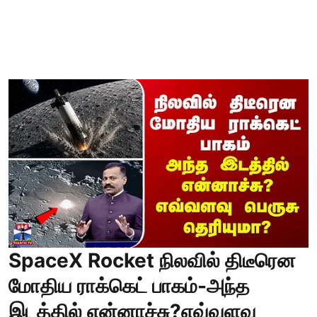
SpaceX Rocket நிலவில் திடீரென
மோதிய ராக்கெட் பாகம்-அந்த
இடத்தில் என்னாச்சு?எவ்வளவு