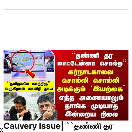
Cauvery Issue| ``தண்ணி தர
X