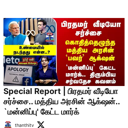
Special Report | பிரதமர் வீடியோ
சர்ச்சை.. மத்திய அரசின் ஆக்‌ஷன்..
`மன்னிப்பு' கேட்ட மார்க்
thanthitv