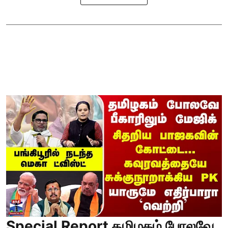
Special Report தமிழகம் போலவே