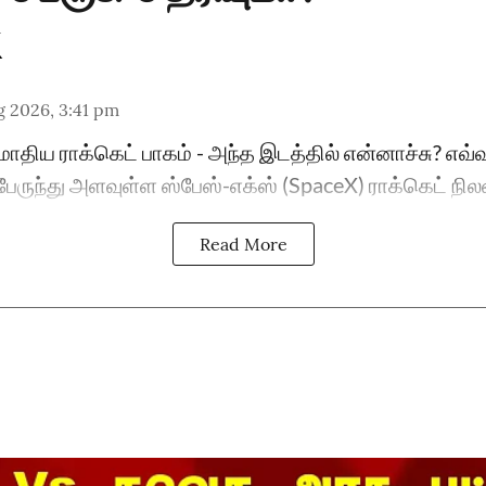
g 2026, 3:41 pm
ோதிய ராக்கெட் பாகம் - அந்த இடத்தில் என்னாச்சு? எவ்
 பேருந்து அளவுள்ள ஸ்பேஸ்-எக்ஸ் (SpaceX) ராக்கெட் நி
Read More