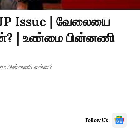
CJP Issue | வேலையை
ான்? | உண்மை பின்னணி
்மை பின்னணி என்ன?
Follow Us