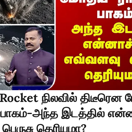
Rocket நிலவில் திடீரென
 பாகம்-அந்த இடத்தில் என்ன
பெருசு தெரியுமா?