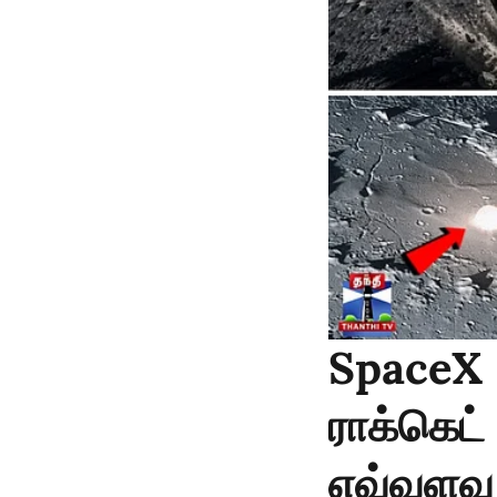
SpaceX 
ராக்கெட்
எவ்வளவு 