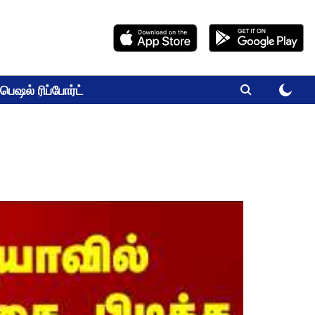
பெஷல் ரிப்போர்ட்