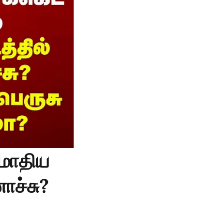
 மோதிய
ாச்சு?