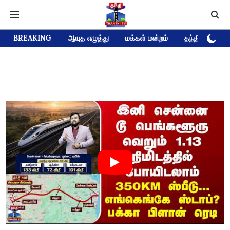
BREAKING
ஆயுத எழுத்து
மக்கள் மன்றம்
தந்தி டிவி D