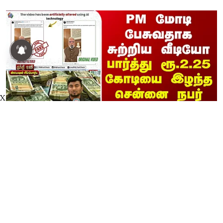
X
Special Report | PM மோடி
பேசுவதாக சுற்றிய வீடியோ... பார்த்து
ரூ.2.25 கோடியை இழந்த சென்னை
நபர்
thanthitv