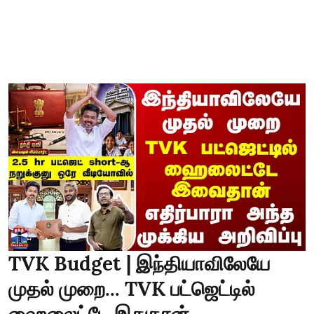
TVK Budget | இந்தியாவிலேயே
முதல் முறை... TVK பட்ஜெட்டில்
ஹைலைட்டே இதுதான்