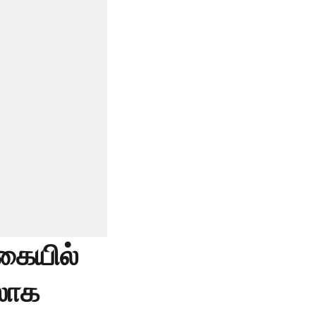
்கையில்
ூஸாக