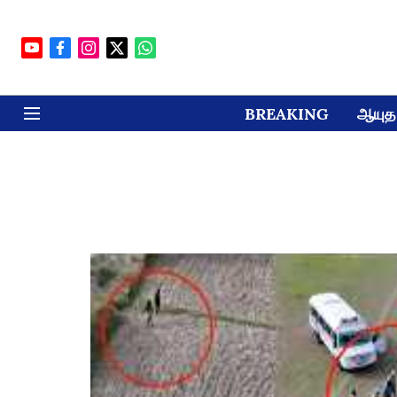
BREAKING
ஆயுத 