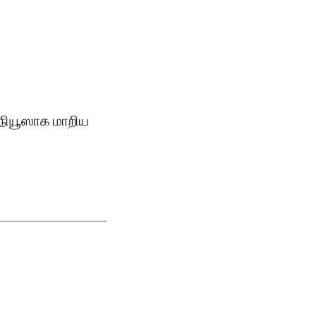
் நியூஸாக மாறிய