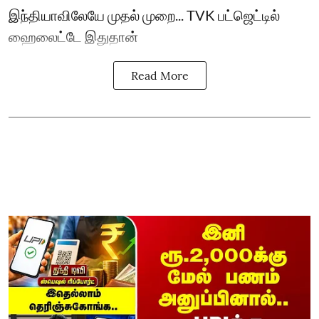
இந்தியாவிலேயே முதல் முறை... TVK பட்ஜெட்டில்
ஹைலைட்டே இதுதான்
Read More