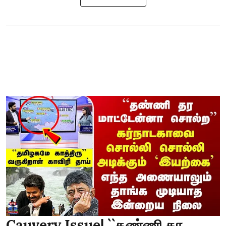
Cauvery Issue| ``தண்ணி தர