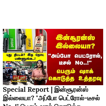
Special Report | இன்சூரன்ஸ்
இல்லையா? "அப்போ பெட்ரோல்-டீசல்