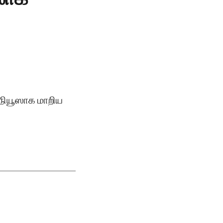
் நியூஸாக மாறிய