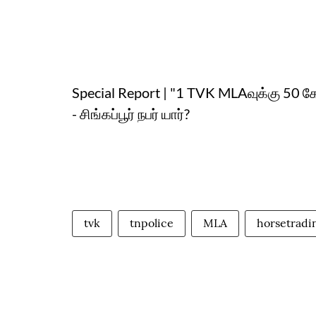
Special Report | "1 TVK MLAவுக்கு 50 க
- சிங்கப்பூர் நபர் யார்?
tvk
tnpolice
MLA
horsetradi