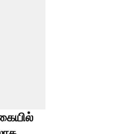
்கையில்
ூஸாக