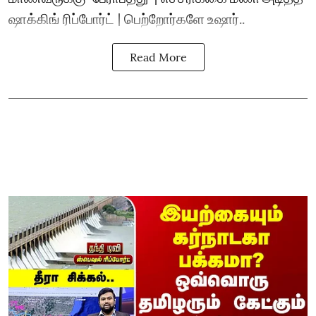
ஷாக்கிங் ரிப்போர்ட் | பெற்றோர்களே உஷார்..
Read More