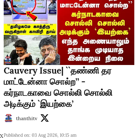
Cauvery Issue| ``தண்ணி தர
மாட்டேன்னா சொல்ற’’ -
கர்நாடகாவை சொல்லி சொல்லி
அடிக்கும் `இயற்கை’
thanthitv
Published on
:
03 Aug 2026, 10:15 am
X