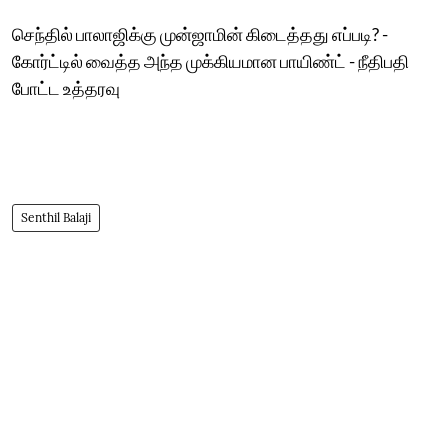
செந்தில் பாலாஜிக்கு முன்ஜாமின் கிடைத்தது எப்படி? -
கோர்ட்டில் வைத்த அந்த முக்கியமான பாயிண்ட் - நீதிபதி
போட்ட உத்தரவு
Senthil Balaji