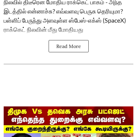
நிலவில் திடீரென மோதிய ராக்கெட் பாகம் - அந்த
இடத்தில் என்னாச்சு? எவ்வளவு பெருசு தெரியுமா?
பள்ளிப் பேருந்து அளவுள்ள ஸ்பேஸ்-எக்ஸ் (SpaceX)
ராக்கெட் நிலவின் மீது மோதியது
Read More