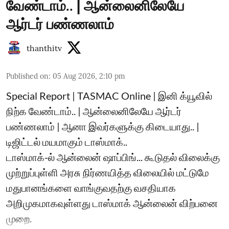
வேண்டாம்.. | ஆன்லைனிலேயே
ஆர்டர் பண்ணலாம்
thanthitv
Published on
:
05 Aug 2026, 2:10 pm
Special Report | TASMAC Online | இனி க்யூவில்
நிற்க வேண்டாம்.. | ஆன்லைனிலேயே ஆர்டர்
பண்ணலாம் | ஆனா இவர்களுக்கு கிடையாது.. |
டிஜிட்டல் மயமாகும் டாஸ்மாக்..
டாஸ்மாக்-ல் ஆன்லைன் ஷாப்பிங்... கூடுதல் விலைக்கு
முற்றுப்புள்ளி அரசு நிர்ணயித்த விலையில் மட்டுமே
மதுபானங்களை வாங்குவதற்கு வசதியாக
அறிமுகமாகவுள்ளது டாஸ்மாக் ஆன்லைன் விற்பனை
முறை.