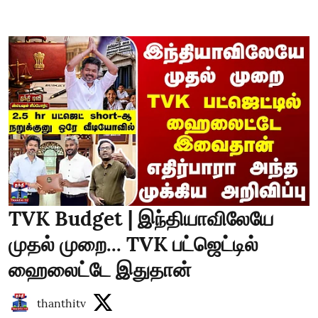
TVK Budget | இந்தியாவிலேயே
முதல் முறை... TVK பட்ஜெட்டில்
ஹைலைட்டே இதுதான்
thanthitv