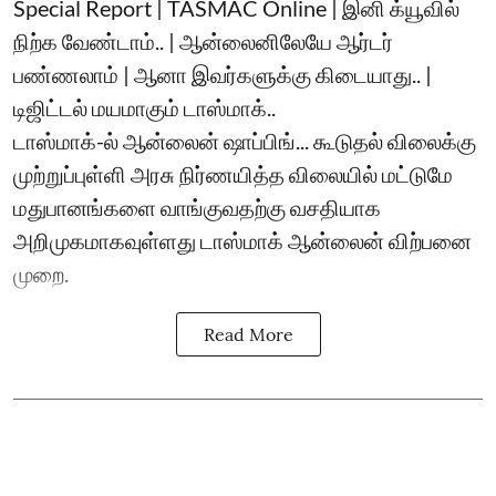
Special Report | TASMAC Online | இனி க்யூவில்
நிற்க வேண்டாம்.. | ஆன்லைனிலேயே ஆர்டர்
பண்ணலாம் | ஆனா இவர்களுக்கு கிடையாது.. |
டிஜிட்டல் மயமாகும் டாஸ்மாக்..
டாஸ்மாக்-ல் ஆன்லைன் ஷாப்பிங்... கூடுதல் விலைக்கு
முற்றுப்புள்ளி அரசு நிர்ணயித்த விலையில் மட்டுமே
மதுபானங்களை வாங்குவதற்கு வசதியாக
அறிமுகமாகவுள்ளது டாஸ்மாக் ஆன்லைன் விற்பனை
முறை.
Read More