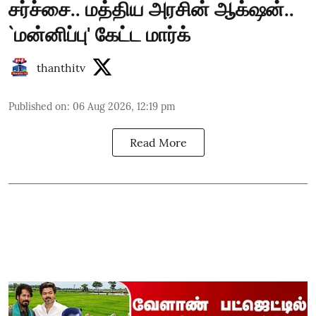
சர்ச்சை.. மத்திய அரசின் ஆக்‌ஷன்..
`மன்னிப்பு' கேட்ட மார்க்
thanthitv
Published on
:
06 Aug 2026, 12:19 pm
Read More