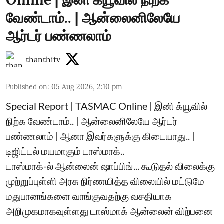
Online | இனி க்யூவில் நிற்க
வேண்டாம்.. | ஆன்லைனிலேயே
ஆர்டர் பண்ணலாம்
thanthitv
Published on
:
05 Aug 2026, 2:10 pm
Special Report | TASMAC Online | இனி க்யூவில்
நிற்க வேண்டாம்.. | ஆன்லைனிலேயே ஆர்டர்
பண்ணலாம் | ஆனா இவர்களுக்கு கிடையாது.. |
டிஜிட்டல் மயமாகும் டாஸ்மாக்..
டாஸ்மாக்-ல் ஆன்லைன் ஷாப்பிங்... கூடுதல் விலைக்கு
முற்றுப்புள்ளி அரசு நிர்ணயித்த விலையில் மட்டுமே
மதுபானங்களை வாங்குவதற்கு வசதியாக
அறிமுகமாகவுள்ளது டாஸ்மாக் ஆன்லைன் விற்பனை