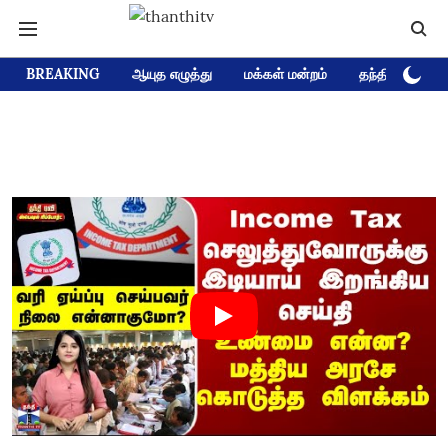
BREAKING
ஆயுத எழுத்து
மக்கள் மன்றம்
தந்தி டிவி D