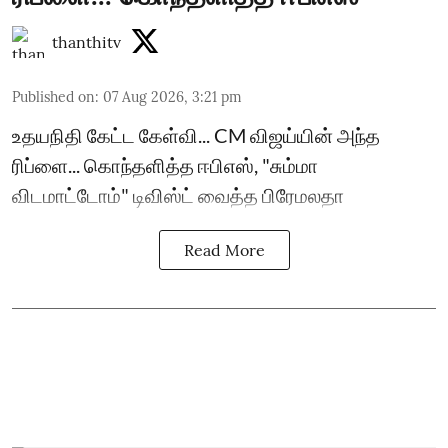
thanthitv
Published on
:
07 Aug 2026, 3:21 pm
உதயநிதி கேட்ட கேள்வி... CM விஜய்யின் அந்த
ரிப்ளை... கொந்தளித்த ஈபிஎஸ், "சும்மா
விடமாட்டோம்" டிவிஸ்ட் வைத்த பிரேமலதா
Read More