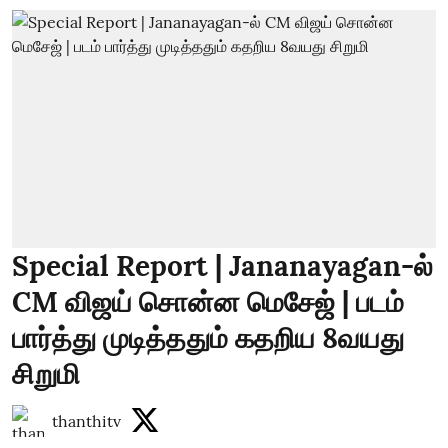
Special Report | Jananayagan-ல்
CM விஜய் சொன்ன மெசேஜ் | படம்
பார்த்து முடித்ததும் கதறிய 8வயது
சிறுமி
thanthitv