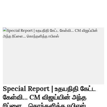
Special Report | உதயநிதி கேட்ட
கேள்வி... CM விஜய்யின் அந்த
ரிப்ளை... கொந்தளித்த ஈபிஎஸ்