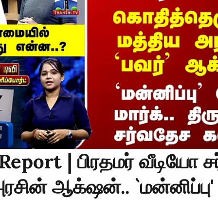
Report | பிரதமர் வீடியோ சர
ரசின் ஆக்‌ஷன்.. `மன்னிப்பு'