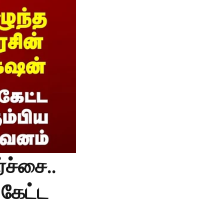
்ச்சை..
 கேட்ட