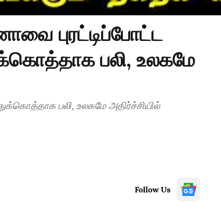
னாவை புரட்டிப்போட்ட
ுக்கொத்தாக பலி, உலகமே
துக்கொத்தாக பலி, உலகமே அதிர்ச்சியில்
Follow Us