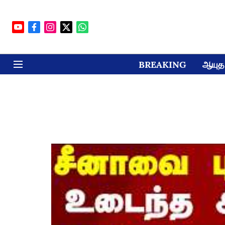
BREAKING
ஆயுத 