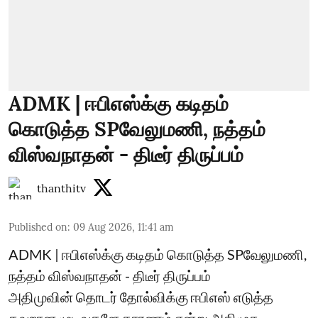
ADMK | ஈபிஎஸ்க்கு கடிதம்
கொடுத்த SPவேலுமணி, நத்தம்
விஸ்வநாதன் - திடீர் திருப்பம்
thanthitv
Published on
:
09 Aug 2026, 11:41 am
ADMK | ஈபிஎஸ்க்கு கடிதம் கொடுத்த SPவேலுமணி,
நத்தம் விஸ்வநாதன் - திடீர் திருப்பம்
அதிமுவின் தொடர் தோல்விக்கு ஈபிஎஸ் எடுத்த
தவறான முடிவுகளே காரணம் என்று அதிமுக