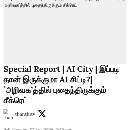
Special Report | AI City | இப்படி
தான் இருக்குமா AI சிட்டி?|
`அறிவக’த்தில் புதைந்திருக்கும்
சீக்ரெட்
thanthitv
Published on
:
07 Aug 2026, 3:20 pm