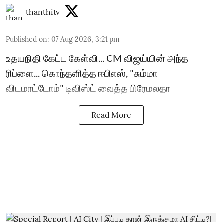
thanthitv
Published on
:
07 Aug 2026, 3:21 pm
உதயநிதி கேட்ட கேள்வி... CM விஜய்யின் அந்த
ரிப்ளை... கொந்தளித்த ஈபிஎஸ், "சும்மா
விடமாட்டோம்" டிவிஸ்ட் வைத்த பிரேமலதா
Read More