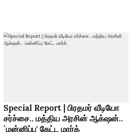
Special Report | பிரதமர் வீடியோ
சர்ச்சை.. மத்திய அரசின் ஆக்‌ஷன்..
`மன்னிப்பு' கேட்ட மார்க்