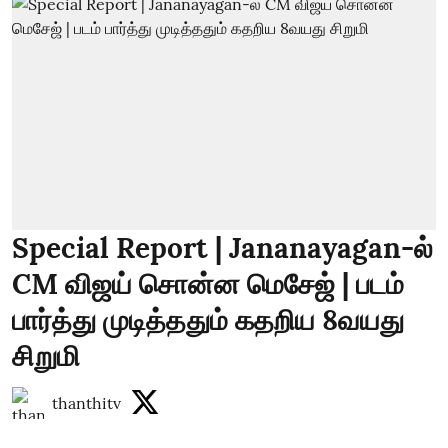
Special Report | Jananayagan-ல்
CM விஜய் சொன்ன மெசேஜ் | படம்
பார்த்து முடித்ததும் கதறிய 8வயது
சிறுமி
thanthitv