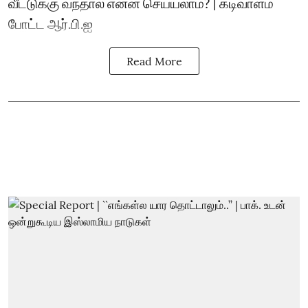
வீட்டுக்கு வந்தால் என்ன செய்யலாம்? | கடிவாளம்
போட்ட ஆர்.பி.ஐ
Read More