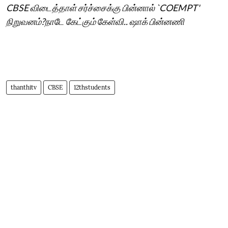
CBSE விடைத்தாள் சர்ச்சைக்கு பின்னால் `COEMPT'
நிறுவனம்?நாடே கேட்கும் கேள்வி.. ஷாக் பின்னணி
thanthitv
CBSE
12thstudents