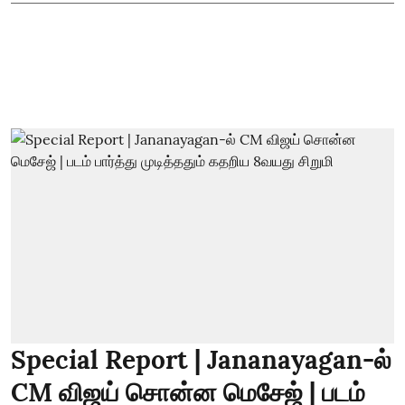
Special Report | Jananayagan-ல்
CM விஜய் சொன்ன மெசேஜ் | படம்