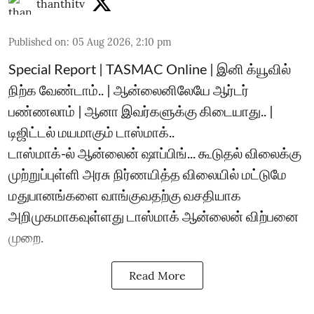
thanthitv
Published on
:
05 Aug 2026, 2:10 pm
Special Report | TASMAC Online | இனி க்யூவில்
நிற்க வேண்டாம்.. | ஆன்லைனிலேயே ஆர்டர்
பண்ணலாம் | ஆனா இவர்களுக்கு கிடையாது.. |
டிஜிட்டல் மயமாகும் டாஸ்மாக்..
டாஸ்மாக்-ல் ஆன்லைன் ஷாப்பிங்... கூடுதல் விலைக்கு
முற்றுப்புள்ளி அரசு நிர்ணயித்த விலையில் மட்டுமே
மதுபானங்களை வாங்குவதற்கு வசதியாக
அறிமுகமாகவுள்ளது டாஸ்மாக் ஆன்லைன் விற்பனை
முறை.
Read More