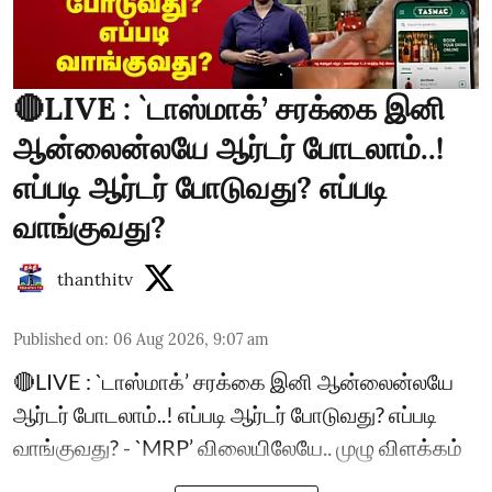
🔴LIVE : `டாஸ்மாக்’ சரக்கை இனி
ஆன்லைன்லயே ஆர்டர் போடலாம்..!
எப்படி ஆர்டர் போடுவது? எப்படி
வாங்குவது?
thanthitv
Published on
:
06 Aug 2026, 9:07 am
🔴LIVE : `டாஸ்மாக்’ சரக்கை இனி ஆன்லைன்லயே
ஆர்டர் போடலாம்..! எப்படி ஆர்டர் போடுவது? எப்படி
வாங்குவது? - `MRP’ விலையிலேயே.. முழு விளக்கம்