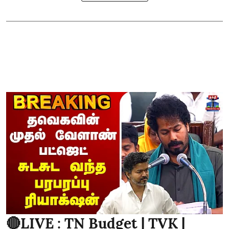
🔴LIVE : TN Budget | TVK |