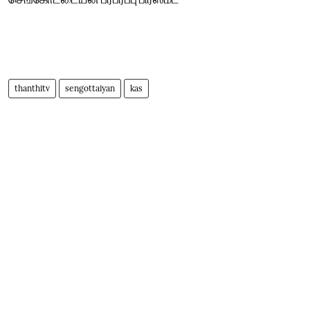
thanthitv
sengottaiyan
kas