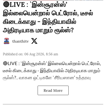
🔴LIVE : `இன்சூரன்ஸ்’
இல்லையென்றால் பெட்ரோல், டீசல்
கிடைக்காது - இந்தியாவில்
அதிரடியாக மாறும் ரூல்ஸ்?
thanthitv
Published on
:
06 Aug 2026, 8:56 am
🔴LIVE : `இன்சூரன்ஸ்’ இல்லையென்றால் பெட்ரோல்,
டீசல் கிடைக்காது - இந்தியாவில் அதிரடியாக மாறும்
ரூல்ஸ்?.. வாகன ஓட்டிகளே `சீரியஸான’ உத்தரவு
Read More