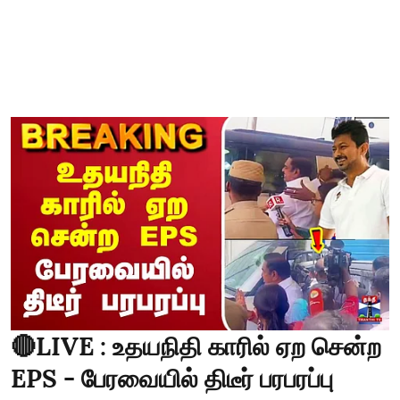
🔴LIVE : உதயநிதி காரில் ஏற சென்ற
EPS - பேரவையில் திடீர் பரபரப்பு