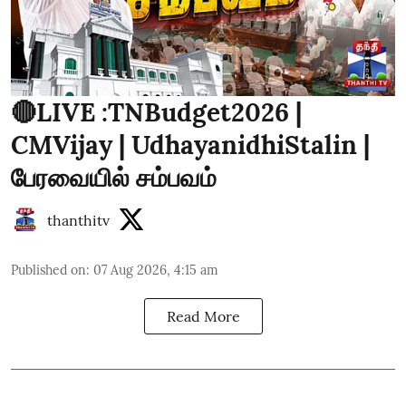
🔴LIVE :TNBudget2026 |
CMVijay | UdhayanidhiStalin |
பேரவையில் சம்பவம்
thanthitv
Published on
:
07 Aug 2026, 4:15 am
Read More