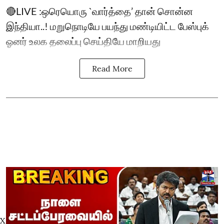
🔴LIVE :ஒரெயொரு `வார்த்தை’ தான் சொன்ன
இந்தியா..! மறுநொடியே பயந்து மண்டியிட்ட பேஸ்புக்
ஓனர் உலக தலைப்பு செய்தியே மாறியது
Read More
X