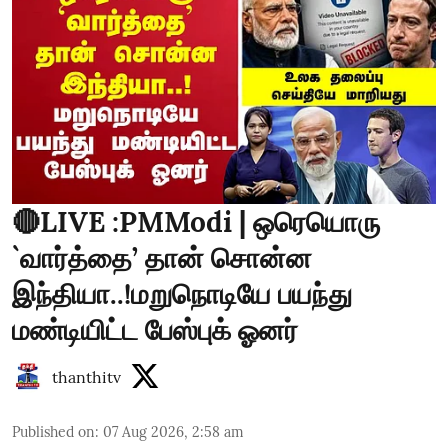
🔴LIVE :PMModi | ஒரெயொரு
`வார்த்தை’ தான் சொன்ன
இந்தியா..!மறுநொடியே பயந்து
மண்டியிட்ட பேஸ்புக் ஓனர்
thanthitv
Published on
:
07 Aug 2026, 2:58 am