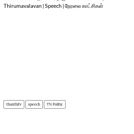
Thirumavalavan | Speech | நேரலை காட்சிகள்
thanthitv
speech
TN Politic