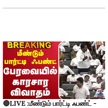
🔴LIVE :மீண்டும் பார்ட்டி ஃபண்ட் -