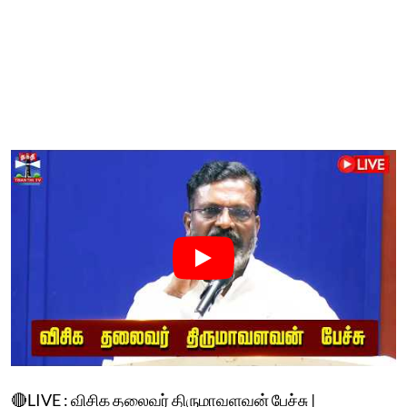
🔴LIVE : விசிக தலைவர் திருமாவளவன் பேச்சு |