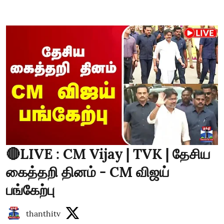
🔴LIVE : CM Vijay | TVK | தேசிய
கைத்தறி தினம் - CM விஜய்
பங்கேற்பு
thanthitv