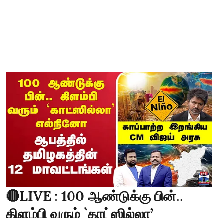
🔴LIVE : 100 ஆண்டுக்கு பின்..
கிளம்பி வரும் `காட்ஸில்லா’