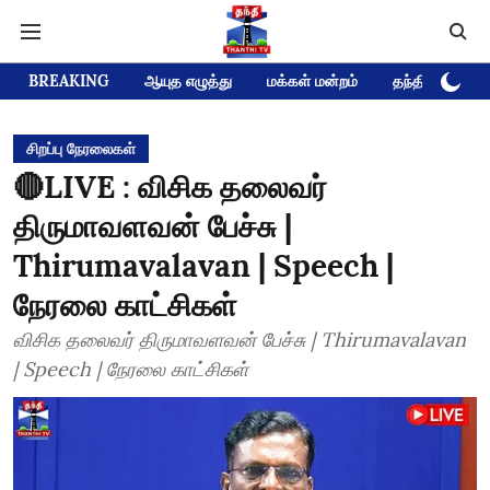
BREAKING
ஆயுத எழுத்து
மக்கள் மன்றம்
தந்தி டிவி D
சிறப்பு நேரலைகள்
🔴LIVE : விசிக தலைவர்
திருமாவளவன் பேச்சு |
Thirumavalavan | Speech |
நேரலை காட்சிகள்
விசிக தலைவர் திருமாவளவன் பேச்சு | Thirumavalavan
| Speech | நேரலை காட்சிகள்