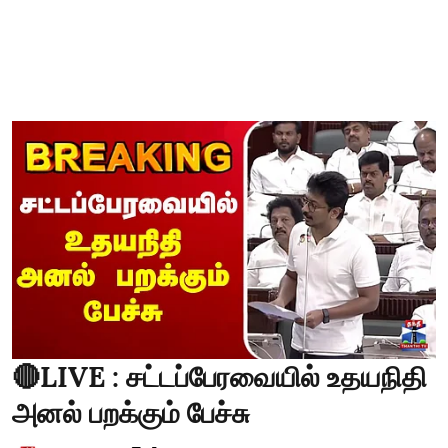
🔴LIVE : சட்டப்பேரவையில் உதயநிதி
அனல் பறக்கும் பேச்சு