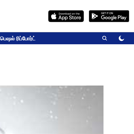
பெஷல் ரிப்போர்ட்