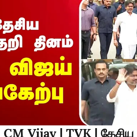
: CM Vijay | TVK | தேசிய