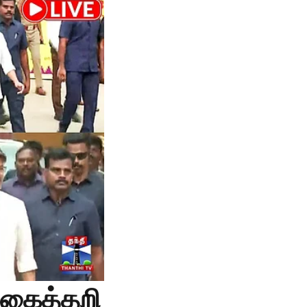
 கைத்தறி