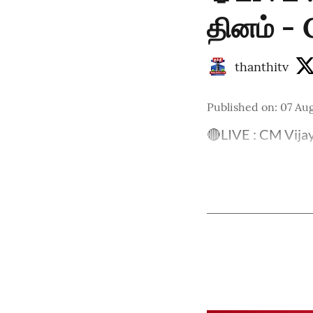
தினம் - 
thanthitv
Published on
:
07 Au
🔴LIVE : CM Vijay