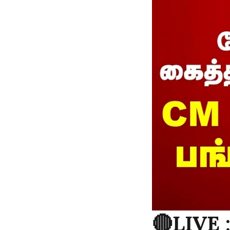
🔴LIVE 