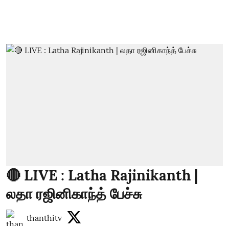
🔴 LIVE : Latha Rajinikanth |
லதா ரஜினிகாந்த் பேச்சு
thanthitv