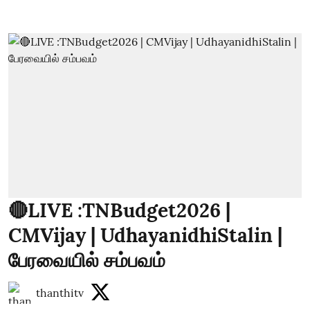
🔴LIVE :TNBudget2026 |
CMVijay | UdhayanidhiStalin |
பேரவையில் சம்பவம்
thanthitv