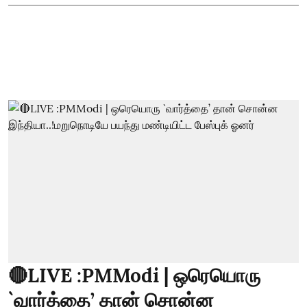
🔴LIVE :PMModi | ஒரெயொரு
`வார்த்தை’ தான் சொன்ன