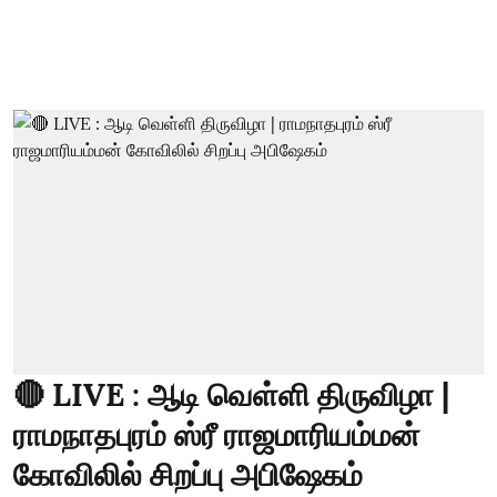
🔴 LIVE : ஆடி வெள்ளி திருவிழா |
ராமநாதபுரம் ஸ்ரீ ராஜமாரியம்மன்
கோவிலில் சிறப்பு அபிஷேகம்