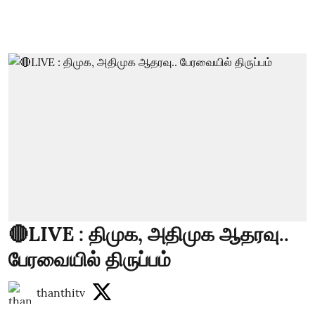
🔴LIVE : திமுக, அதிமுக ஆதரவு..
பேரவையில் திருப்பம்
thanthitv