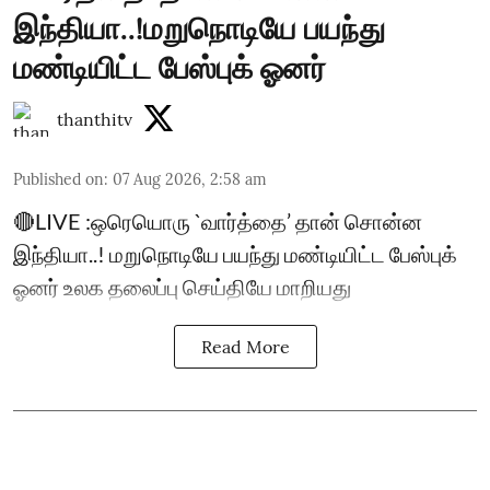
இந்தியா..!மறுநொடியே பயந்து
மண்டியிட்ட பேஸ்புக் ஓனர்
thanthitv
Published on
:
07 Aug 2026, 2:58 am
🔴LIVE :ஒரெயொரு `வார்த்தை’ தான் சொன்ன
இந்தியா..! மறுநொடியே பயந்து மண்டியிட்ட பேஸ்புக்
ஓனர் உலக தலைப்பு செய்தியே மாறியது
Read More