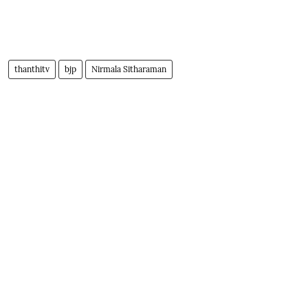
thanthitv
bjp
Nirmala Sitharaman