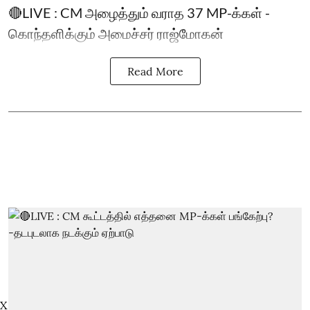
🔴LIVE : CM அழைத்தும் வராத 37 MP-க்கள் -
கொந்தளிக்கும் அமைச்சர் ராஜ்மோகன்
Read More
X