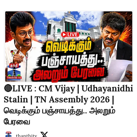
🔴LIVE : CM Vijay | Udhayanidhi
Stalin | TN Assembly 2026 |
வெடிக்கும் பஞ்சாயத்து.. அலறும்
பேரவை
thanthitv