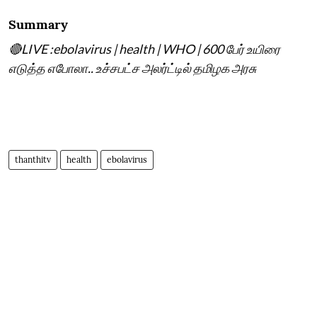
Summary
🔴LIVE :ebolavirus | health | WHO | 600 பேர் உயிரை
எடுத்த எபோலா.. உச்சபட்ச அலர்ட்டில் தமிழக அரசு
thanthitv
health
ebolavirus