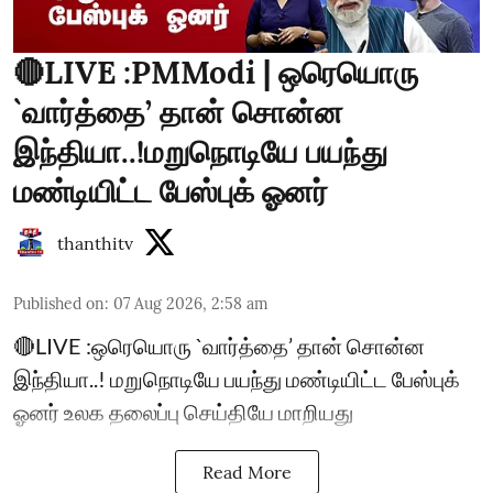
🔴LIVE :PMModi | ஒரெயொரு
`வார்த்தை’ தான் சொன்ன
இந்தியா..!மறுநொடியே பயந்து
மண்டியிட்ட பேஸ்புக் ஓனர்
thanthitv
Published on
:
07 Aug 2026, 2:58 am
🔴LIVE :ஒரெயொரு `வார்த்தை’ தான் சொன்ன
இந்தியா..! மறுநொடியே பயந்து மண்டியிட்ட பேஸ்புக்
ஓனர் உலக தலைப்பு செய்தியே மாறியது
Read More