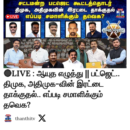
🔴LIVE : ஆயுத எழுத்து || பட்ஜெட்..
திமுக, அதிமுக-வின் இரட்டை
தாக்குதல்.. எப்படி சமாளிக்கும்
தவெக?
thanthitv