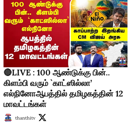
🔴LIVE : 100 ஆண்டுக்கு பின்..
கிளம்பி வரும் `காட்ஸில்லா’
எல்நினோஆபத்தில் தமிழகத்தின் 12
மாவட்டங்கள்
thanthitv