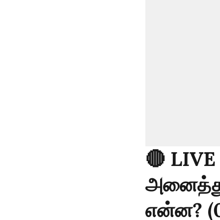
🔴 LIVE
அனைத்துக
என்ன? (