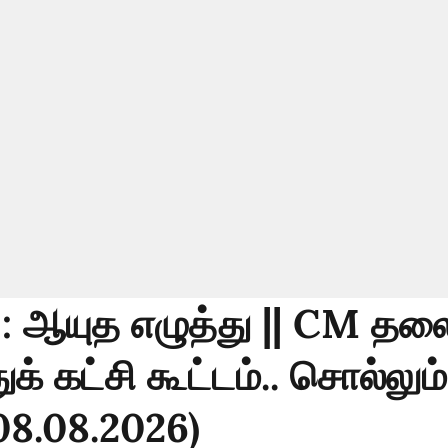
 : ஆயுத எழுத்து || CM தல
் கட்சி கூட்டம்.. சொல்லும
08.08.2026)