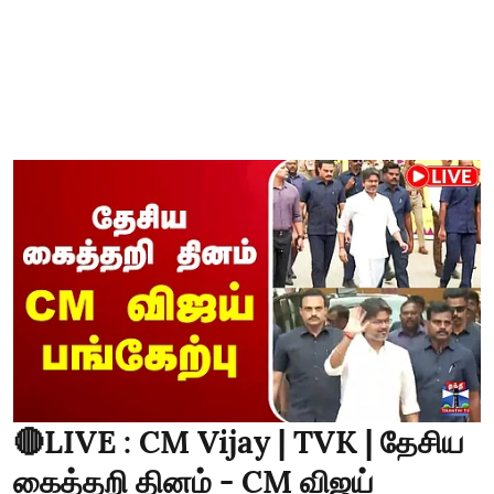
🔴LIVE : CM Vijay | TVK | தேசிய
கைத்தறி தினம் - CM விஜய்