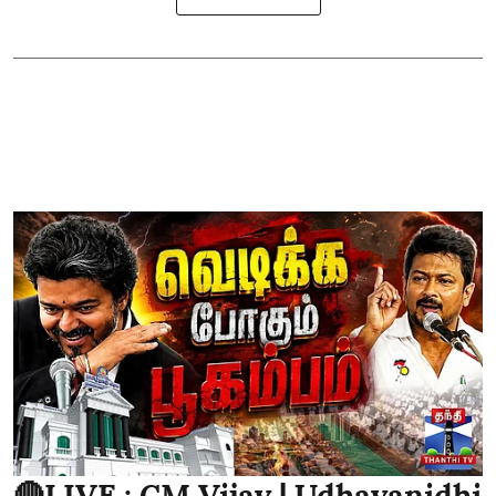
🔴LIVE : CM Vijay | Udhayanidhi