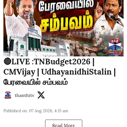
🔴LIVE :TNBudget2026 |
CMVijay | UdhayanidhiStalin |
பேரவையில் சம்பவம்
thanthitv
Published on
:
07 Aug 2026, 4:15 am
Read More