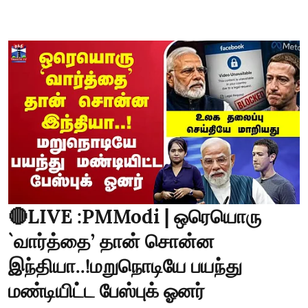
🔴LIVE :PMModi | ஒரெயொரு
`வார்த்தை’ தான் சொன்ன
இந்தியா..!மறுநொடியே பயந்து
மண்டியிட்ட பேஸ்புக் ஓனர்