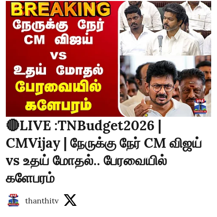
🔴LIVE :TNBudget2026 |
CMVijay | நேருக்கு நேர் CM விஜய்
vs உதய் மோதல்.. பேரவையில்
களேபரம்
thanthitv