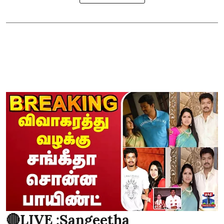
🔴LIVE :Sangeetha