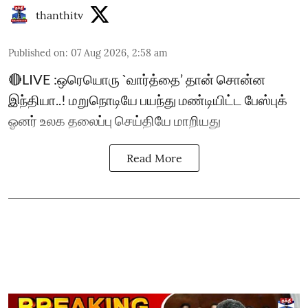
thanthitv
Published on
:
07 Aug 2026, 2:58 am
🔴LIVE :ஒரெயொரு `வார்த்தை’ தான் சொன்ன
இந்தியா..! மறுநொடியே பயந்து மண்டியிட்ட பேஸ்புக்
ஓனர் உலக தலைப்பு செய்தியே மாறியது
Read More