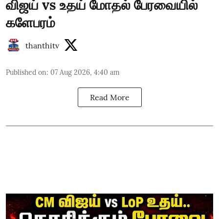
விஜய் vs உதய் மோதல் பேரவையில்
களேபரம்
thanthitv
Published on
:
07 Aug 2026, 4:40 am
Read More