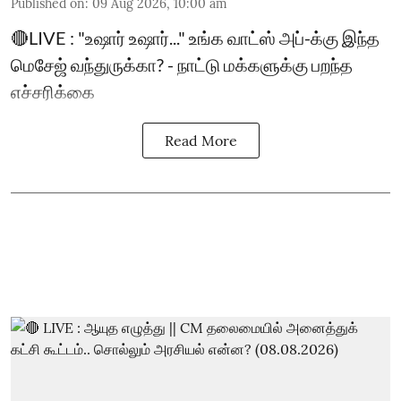
Published on
:
09 Aug 2026, 10:00 am
🔴LIVE : "உஷார் உஷார்..." உங்க வாட்ஸ் அப்-க்கு இந்த
மெசேஜ் வந்துருக்கா? - நாட்டு மக்களுக்கு பறந்த
எச்சரிக்கை
Read More