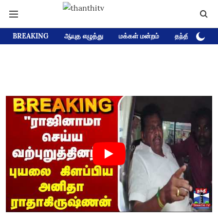
BREAKING
ஆயுத எழுத்து
மக்கள் மன்றம்
தந்தி டிவி D