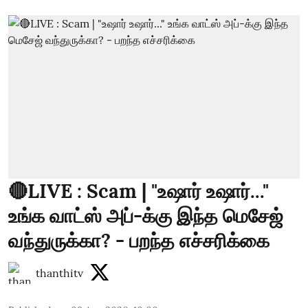
🔴LIVE : Scam | "உஷார் உஷார்..."
உங்க வாட்ஸ் அப்-க்கு இந்த மெசேஜ்
வந்துருக்கா? - பறந்த எச்சரிக்கை
thanthitv