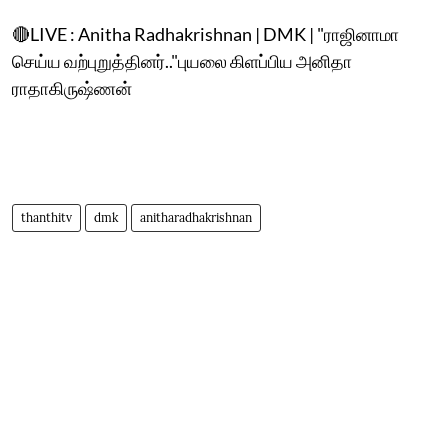
🔴LIVE : Anitha Radhakrishnan | DMK | "ராஜினாமா
செய்ய வற்புறுத்தினர்.."புயலை கிளப்பிய அனிதா
ராதாகிருஷ்ணன்
thanthitv
dmk
anitharadhakrishnan