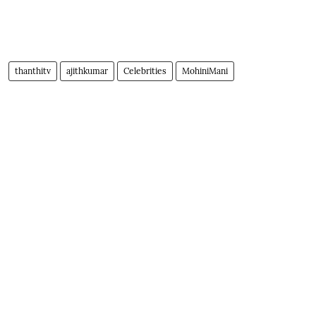
thanthitv
ajithkumar
Celebrities
MohiniMani