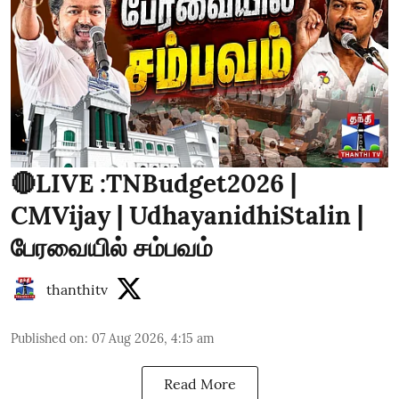
🔴LIVE :TNBudget2026 |
CMVijay | UdhayanidhiStalin |
பேரவையில் சம்பவம்
thanthitv
Published on
:
07 Aug 2026, 4:15 am
Read More