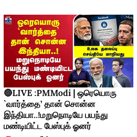
🔴LIVE :PMModi | ஒரெயொரு
`வார்த்தை’ தான் சொன்ன
இந்தியா..!மறுநொடியே பயந்து
மண்டியிட்ட பேஸ்புக் ஓனர்