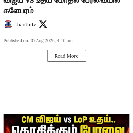
களேபரம்
thanthitv
Published on
:
07 Aug 2026, 4:40 am
Read More