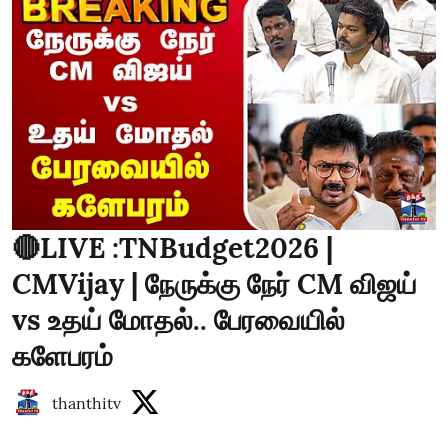
🔴LIVE :TNBudget2026 |
CMVijay | நேருக்கு நேர் CM விஜய்
vs உதய் மோதல்.. பேரவையில்
களேபரம்
thanthitv