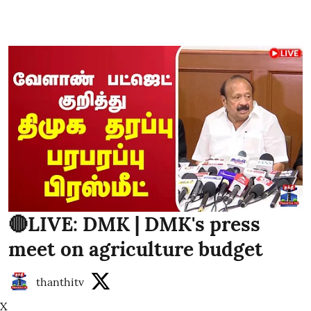
🔴LIVE: DMK | DMK's press
meet on agriculture budget
thanthitv
X