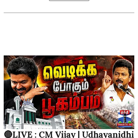
🔴LIVE : CM Vijay | Udhayanidhi