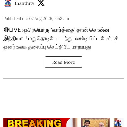
thanthitv
Published on
:
07 Aug 2026, 2:58 am
🔴LIVE :ஒரெயொரு `வார்த்தை’ தான் சொன்ன
இந்தியா..! மறுநொடியே பயந்து மண்டியிட்ட பேஸ்புக்
ஓனர் உலக தலைப்பு செய்தியே மாறியது
Read More