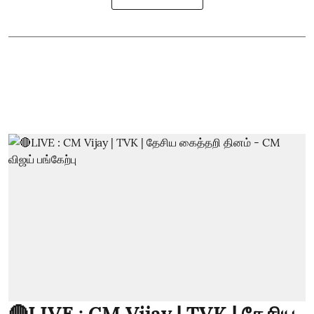
🔴LIVE : CM Vijay | TVK | தேசிய