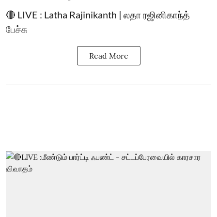
🔴 LIVE : Latha Rajinikanth | லதா ரஜினிகாந்த்
பேச்சு
Read More