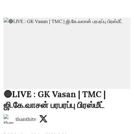
🔴LIVE : GK Vasan | TMC |
ஜி.கே.வாசன் பரபரப்பு பிரஸ்மீட்
thanthitv