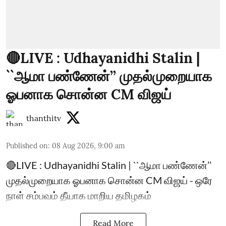
🔴LIVE : Udhayanidhi Stalin |
``ஆமா பண்ணேன்’’ முதல்முறையாக
ஓபனாக சொன்ன CM விஜய்
thanthitv
Published on
:
08 Aug 2026, 9:00 am
🔴LIVE : Udhayanidhi Stalin | ``ஆமா பண்ணேன்’’
முதல்முறையாக ஓபனாக சொன்ன CM விஜய் - ஒரே
நாள் சம்பவம் தீயாக மாறிய தமிழகம்
Read More