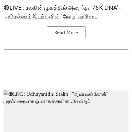
🔴LIVE : உலகின் முகத்தில் அறைந்த `75K DNA’ -
நாமெல்லாம் இவர்களின் `நேரடி’ வாரிசா..
Read More