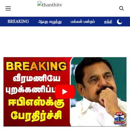
BREAKING
ஆயுத எழுத்து
மக்கள் மன்றம்
தந்தி டிவி D