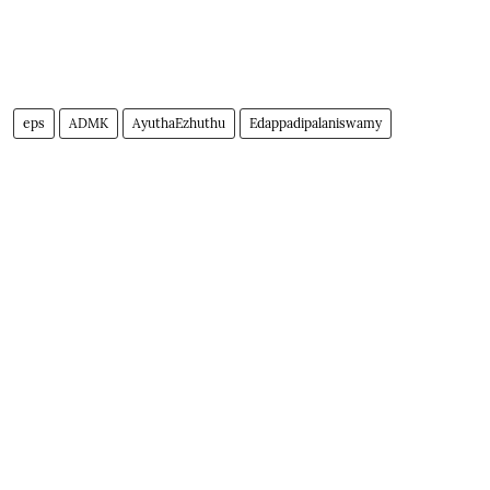
eps
ADMK
AyuthaEzhuthu
Edappadipalaniswamy