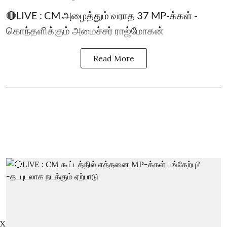
🔴LIVE : CM அழைத்தும் வராத 37 MP-க்கள் -
கொந்தளிக்கும் அமைச்சர் ராஜ்மோகன்
Read More
X