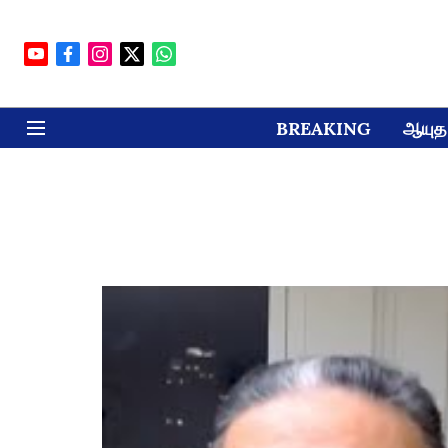
BREAKING
ஆயுத 