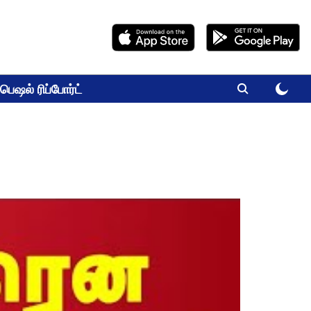
பெஷல் ரிப்போர்ட்