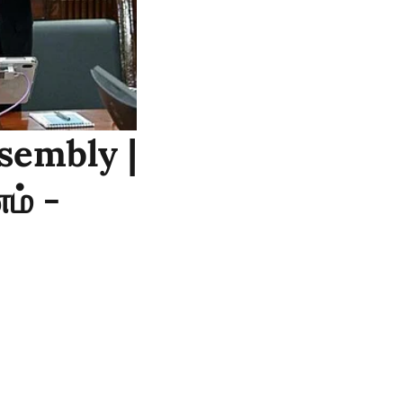
sembly |
ம் -