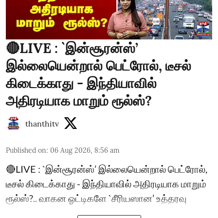
🔴LIVE : `இன்சூரன்ஸ்’
இல்லையென்றால் பெட்ரோல், டீசல்
கிடைக்காது - இந்தியாவில்
அதிரடியாக மாறும் ரூல்ஸ்?
thanthitv
Published on
:
06 Aug 2026, 8:56 am
🔴LIVE : `இன்சூரன்ஸ்’ இல்லையென்றால் பெட்ரோல்,
டீசல் கிடைக்காது - இந்தியாவில் அதிரடியாக மாறும்
ரூல்ஸ்?.. வாகன ஓட்டிகளே `சீரியஸான’ உத்தரவு