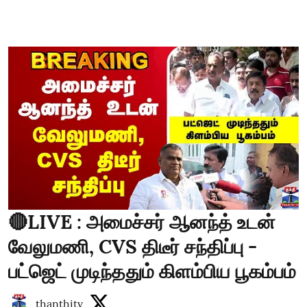
🔴LIVE : அமைச்சர் ஆனந்த் உடன்
வேலுமணி, CVS திடீர் சந்திப்பு -
பட்ஜெட் முடிந்ததும் கிளம்பிய பூகம்பம்
thanthitv