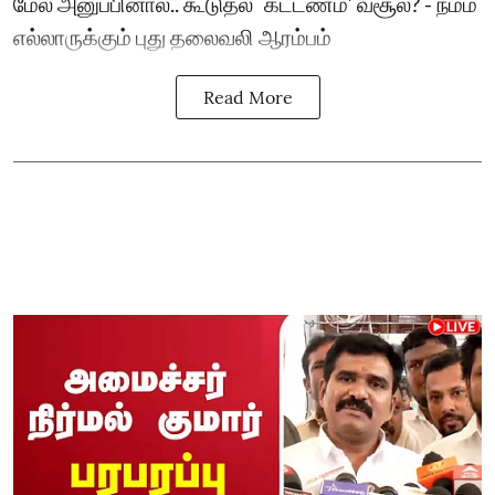
மேல் அனுப்பினால்.. கூடுதல் `கட்டணம்’ வசூல்? - நம்ம
எல்லாருக்கும் புது தலைவலி ஆரம்பம்
Read More