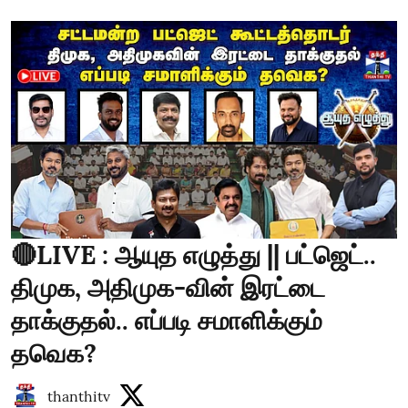
🔴LIVE : ஆயுத எழுத்து || பட்ஜெட்..
திமுக, அதிமுக-வின் இரட்டை
தாக்குதல்.. எப்படி சமாளிக்கும்
தவெக?
thanthitv