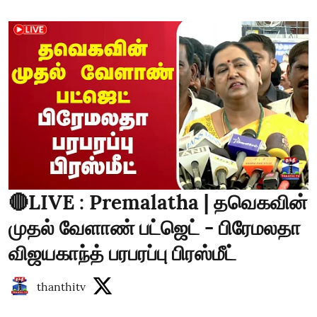
🔴LIVE : Premalatha | தவெகவின்
முதல் வேளாண் பட்ஜெட் - பிரேமலதா
விஜயகாந்த் பரபரப்பு பிரஸ்மீட்
thanthitv