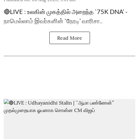
🔴LIVE : உலகின் முகத்தில் அறைந்த `75K DNA’ -
நாமெல்லாம் இவர்களின் `நேரடி’ வாரிசா..
Read More