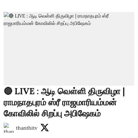
🔴 LIVE : ஆடி வெள்ளி திருவிழா |
ராமநாதபுரம் ஸ்ரீ ராஜமாரியம்மன்
கோவிலில் சிறப்பு அபிஷேகம்
thanthitv