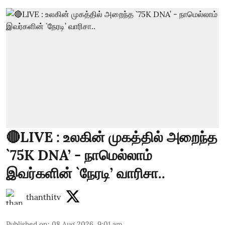
🔴LIVE : உலகின் முகத்தில் அறைந்த
`75K DNA’ - நாமெல்லாம்
இவர்களின் `நேரடி’ வாரிசா..
thanthitv
Published on
:
08 Aug 2026, 9:01 am