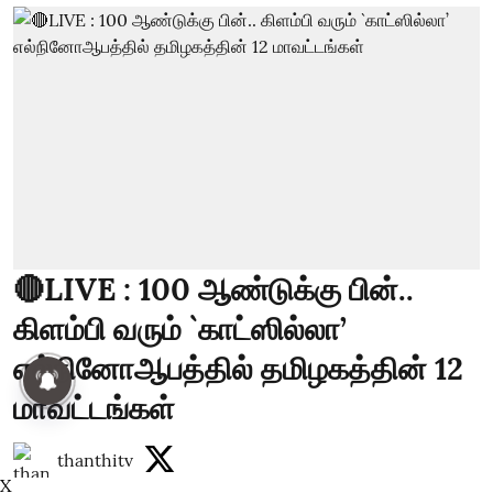
🔴LIVE : 100 ஆண்டுக்கு பின்..
கிளம்பி வரும் `காட்ஸில்லா’
எல்நினோஆபத்தில் தமிழகத்தின் 12
மாவட்டங்கள்
thanthitv
X