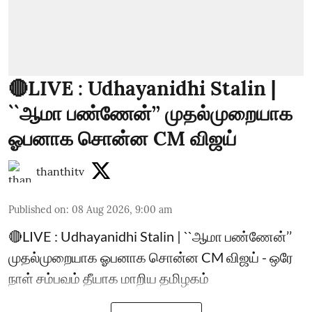
🔴LIVE : Udhayanidhi Stalin |
``ஆமா பண்ணேன்’’ முதல்முறையாக
ஓபனாக சொன்ன CM விஜய்
thanthitv
Published on
:
08 Aug 2026, 9:00 am
🔴LIVE : Udhayanidhi Stalin | ``ஆமா பண்ணேன்’’
முதல்முறையாக ஓபனாக சொன்ன CM விஜய் - ஒரே
நாள் சம்பவம் தீயாக மாறிய தமிழகம்