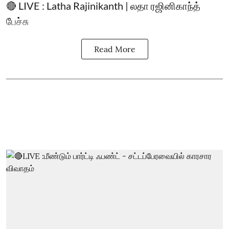
🔴 LIVE : Latha Rajinikanth | லதா ரஜினிகாந்த்
பேச்சு
Read More