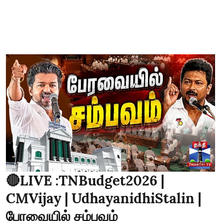
🔴LIVE :TNBudget2026 |
CMVijay | UdhayanidhiStalin |
பேரவையில் சம்பவம்