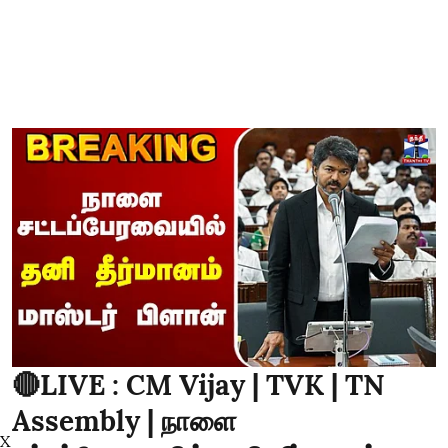
🔴LIVE : CM Vijay | TVK | TN
Assembly | நாளை
X