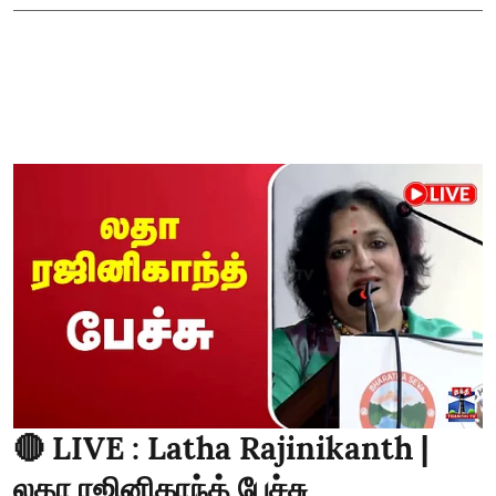
🔴 LIVE : Latha Rajinikanth |
லதா ரஜினிகாந்த் பேச்சு