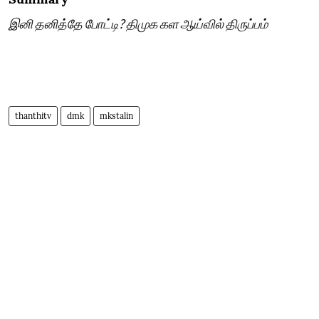
இனி தனித்தே போட்டி? திமுக கள ஆய்வில் திருப்பம்
thanthitv
dmk
mkstalin