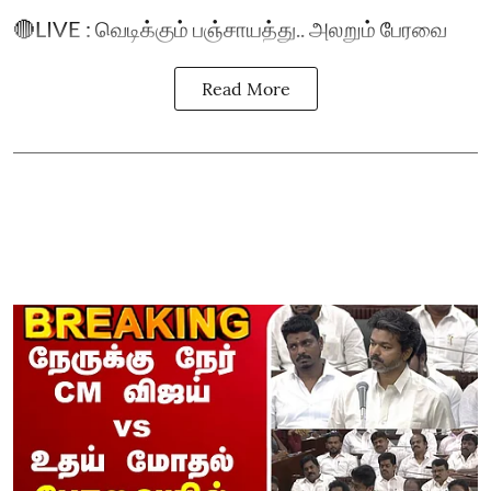
🔴LIVE : வெடிக்கும் பஞ்சாயத்து.. அலறும் பேரவை
Read More