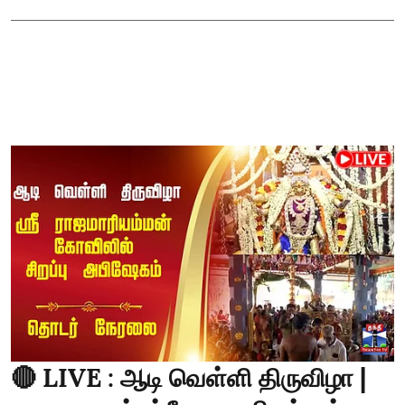
🔴 LIVE : ஆடி வெள்ளி திருவிழா |