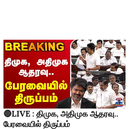
🔴LIVE : திமுக, அதிமுக ஆதரவு..
பேரவையில் திருப்பம்