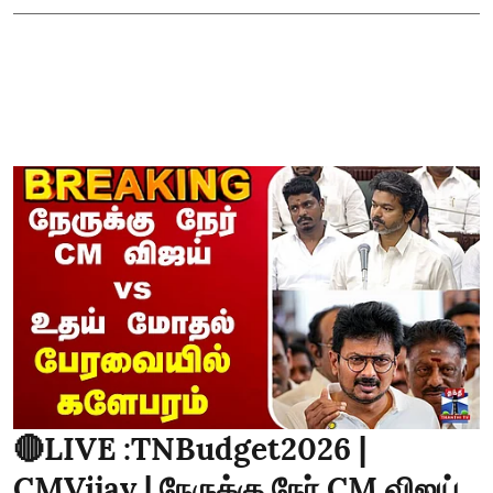
🔴LIVE :TNBudget2026 |
CMVijay | நேருக்கு நேர் CM விஜய்