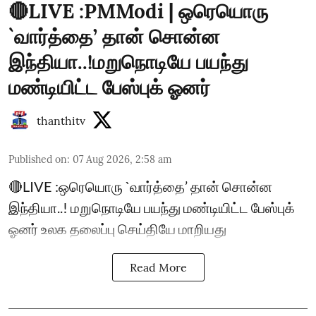
🔴LIVE :PMModi | ஒரெயொரு
`வார்த்தை’ தான் சொன்ன
இந்தியா..!மறுநொடியே பயந்து
மண்டியிட்ட பேஸ்புக் ஓனர்
thanthitv
Published on
:
07 Aug 2026, 2:58 am
🔴LIVE :ஒரெயொரு `வார்த்தை’ தான் சொன்ன
இந்தியா..! மறுநொடியே பயந்து மண்டியிட்ட பேஸ்புக்
ஓனர் உலக தலைப்பு செய்தியே மாறியது
Read More