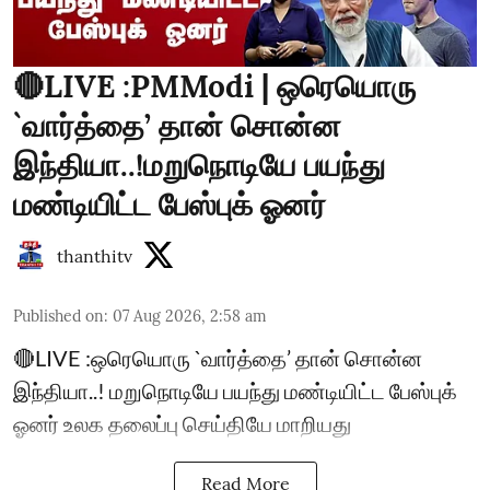
🔴LIVE :PMModi | ஒரெயொரு
`வார்த்தை’ தான் சொன்ன
இந்தியா..!மறுநொடியே பயந்து
மண்டியிட்ட பேஸ்புக் ஓனர்
thanthitv
Published on
:
07 Aug 2026, 2:58 am
🔴LIVE :ஒரெயொரு `வார்த்தை’ தான் சொன்ன
இந்தியா..! மறுநொடியே பயந்து மண்டியிட்ட பேஸ்புக்
ஓனர் உலக தலைப்பு செய்தியே மாறியது
Read More