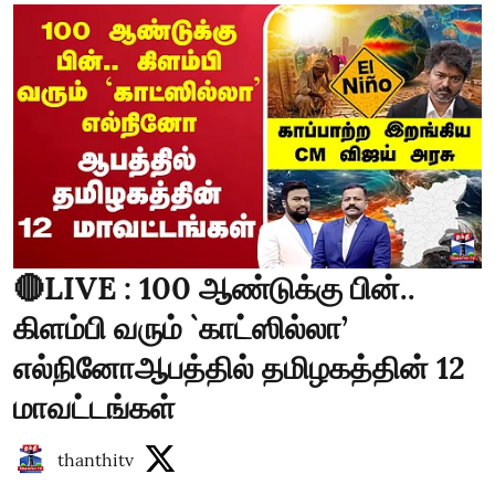
🔴LIVE : 100 ஆண்டுக்கு பின்..
கிளம்பி வரும் `காட்ஸில்லா’
எல்நினோஆபத்தில் தமிழகத்தின் 12
மாவட்டங்கள்
thanthitv