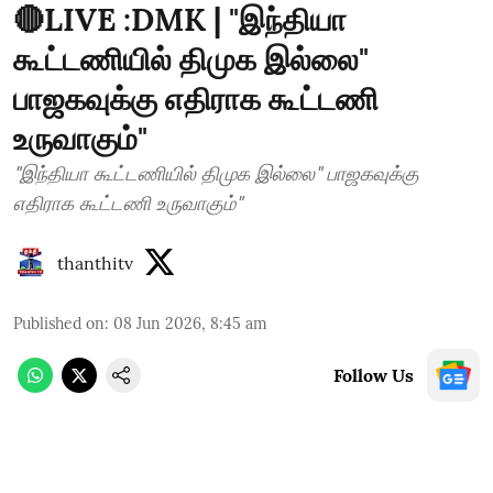
🔴LIVE :DMK | "இந்தியா
கூட்டணியில் திமுக இல்லை"
பாஜகவுக்கு எதிராக கூட்டணி
உருவாகும்"
"இந்தியா கூட்டணியில் திமுக இல்லை" பாஜகவுக்கு
எதிராக கூட்டணி உருவாகும்"
thanthitv
Published on
:
08 Jun 2026, 8:45 am
Follow Us