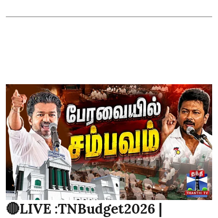
🔴LIVE :TNBudget2026 |