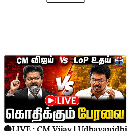
🔴LIVE : CM Vijay | Udhayanidhi