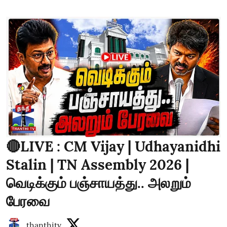
🔴LIVE : CM Vijay | Udhayanidhi
Stalin | TN Assembly 2026 |
வெடிக்கும் பஞ்சாயத்து.. அலறும்
பேரவை
thanthitv