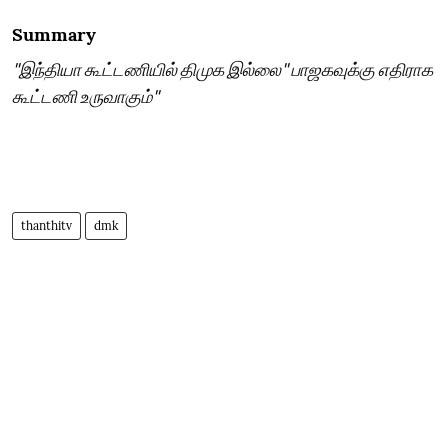
Summary
"இந்தியா கூட்டணியில் திமுக இல்லை" பாஜகவுக்கு எதிராக
கூட்டணி உருவாகும்"
thanthitv
dmk