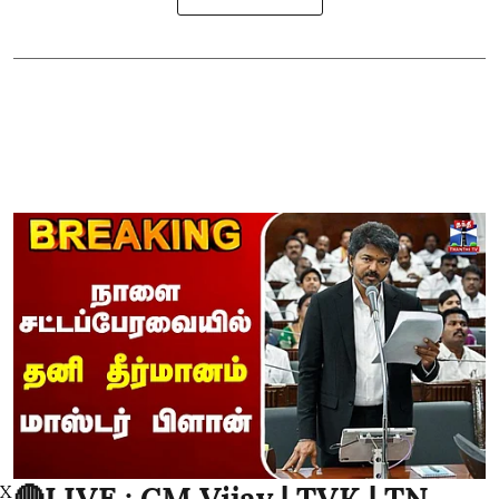
🔴LIVE : CM Vijay | TVK | TN
X