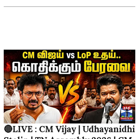
🔴LIVE : CM Vijay | Udhayanidhi