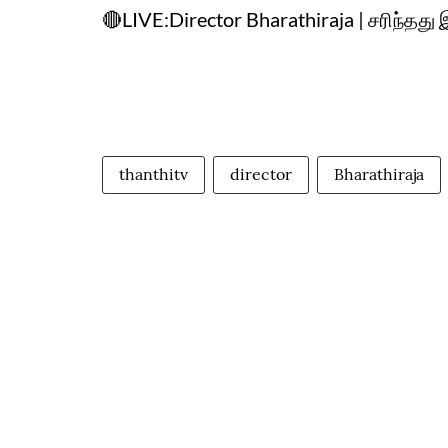
🔴LIVE:Director Bharathiraja | சரிந்தத
thanthitv
director
Bharathiraja