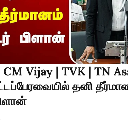
: CM Vijay | TVK | TN As
டப்பேரவையில் தனி தீர்மான
பிளான்