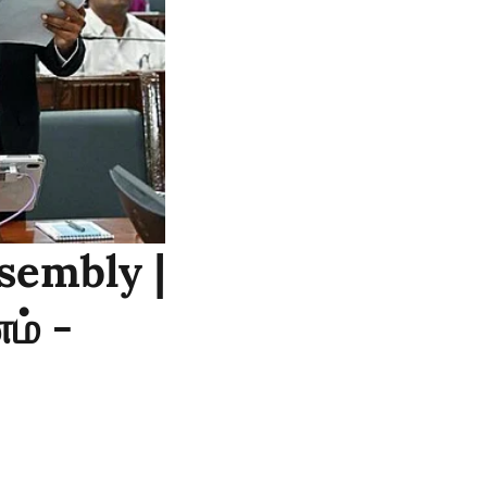
sembly |
ம் -