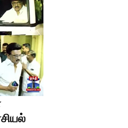
ன
சியல்