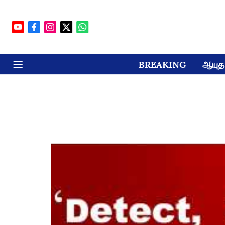
BREAKING
ஆயுத 