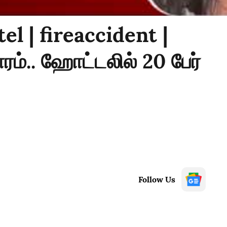
el | fireaccident |
ம்.. ஹோட்டலில் 20 பேர்
Follow Us