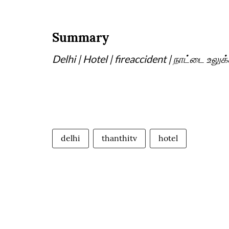
Summary
Delhi | Hotel | fireaccident | நாட்டை உலுக
delhi
thanthitv
hotel