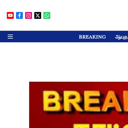
BREAKING
ஆயுத 