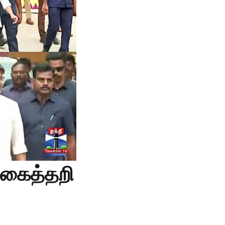
 கைத்தறி