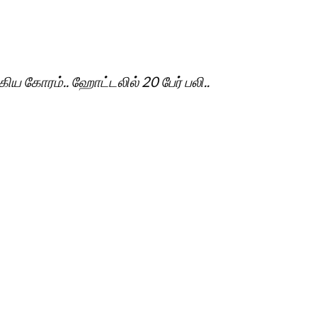
்கிய கோரம்.. ஹோட்டலில் 20 பேர் பலி..