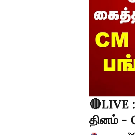
🔴LIVE 
தினம் - 