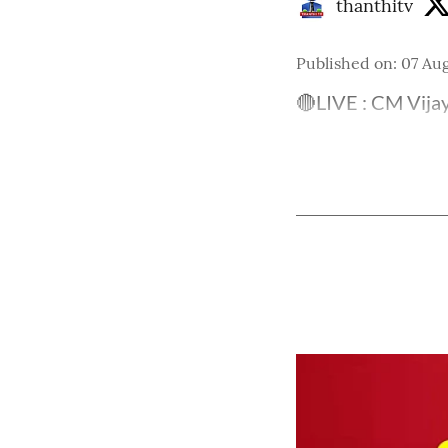
thanthitv
Published on
:
07 Au
🔴LIVE : CM Vijay