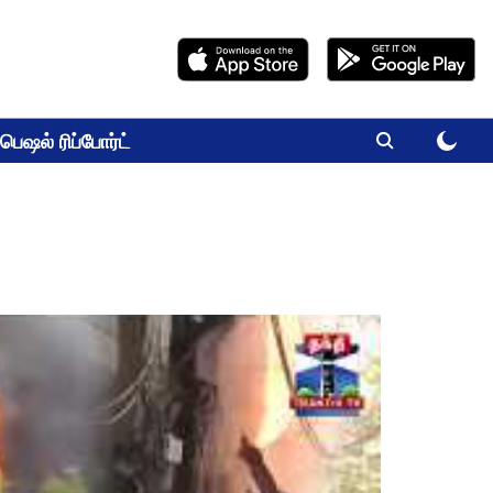
பெஷல் ரிப்போர்ட்