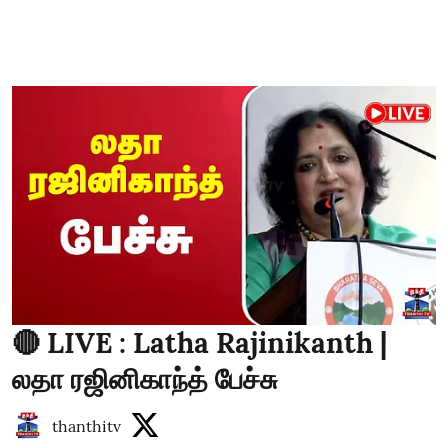
🔴 LIVE : Latha Rajinikanth |
லதா ரஜினிகாந்த் பேச்சு
thanthitv