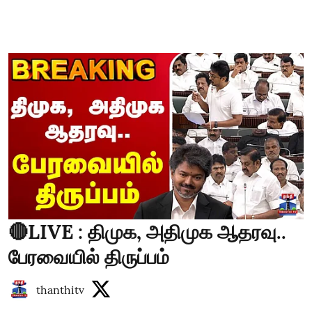
🔴LIVE : திமுக, அதிமுக ஆதரவு..
பேரவையில் திருப்பம்
thanthitv