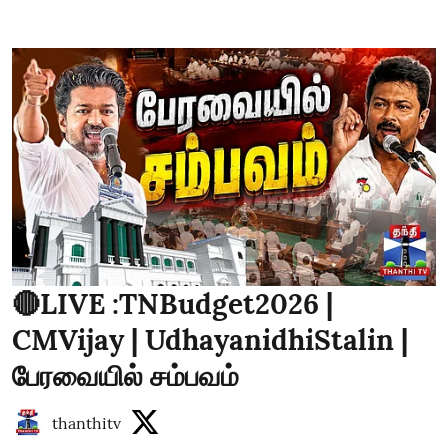
🔴LIVE :TNBudget2026 |
CMVijay | UdhayanidhiStalin |
பேரவையில் சம்பவம்
thanthitv