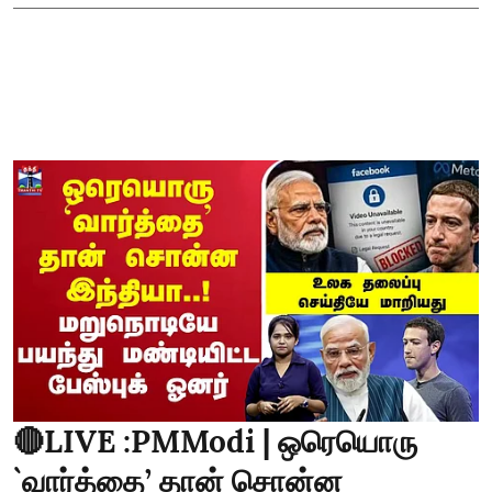
🔴LIVE :PMModi | ஒரெயொரு
`வார்த்தை’ தான் சொன்ன