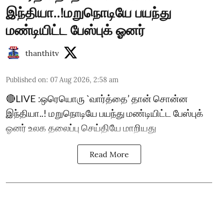
இந்தியா..!மறுநொடியே பயந்து
மண்டியிட்ட பேஸ்புக் ஓனர்
thanthitv
Published on
:
07 Aug 2026, 2:58 am
🔴LIVE :ஒரெயொரு `வார்த்தை’ தான் சொன்ன
இந்தியா..! மறுநொடியே பயந்து மண்டியிட்ட பேஸ்புக்
ஓனர் உலக தலைப்பு செய்தியே மாறியது
Read More