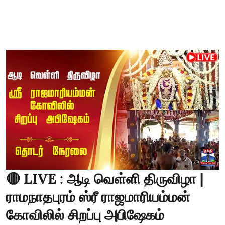
🔴 LIVE : ஆடி வெள்ளி திருவிழா |
ராமநாதபுரம் ஸ்ரீ ராஜமாரியம்மன்
கோவிலில் சிறப்பு அபிஷேகம்