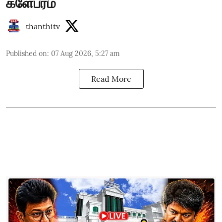
களேபரம்
thanthitv
Published on
:
07 Aug 2026, 5:27 am
Read More