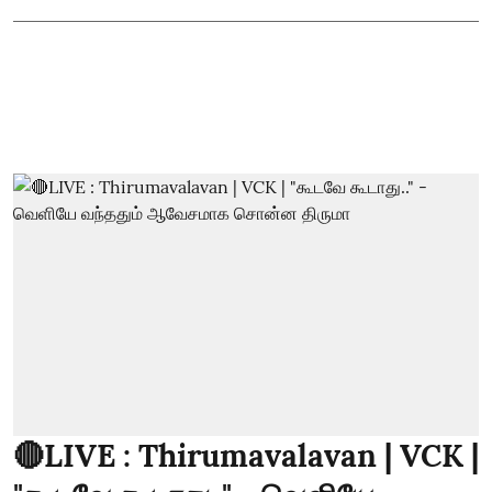
🔴LIVE : Thirumavalavan | VCK |