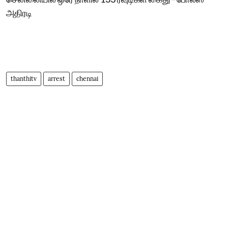
அதிரடி
thanthitv
arrest
chennai