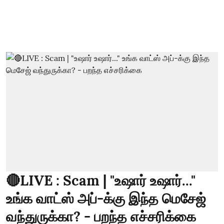
🔴LIVE : Scam | "உஷார் உஷார்..."
உங்க வாட்ஸ் அப்-க்கு இந்த மெசேஜ்
வந்துருக்கா? - பறந்த எச்சரிக்கை