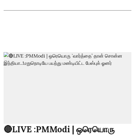
🔴LIVE :PMModi | ஒரெயொரு