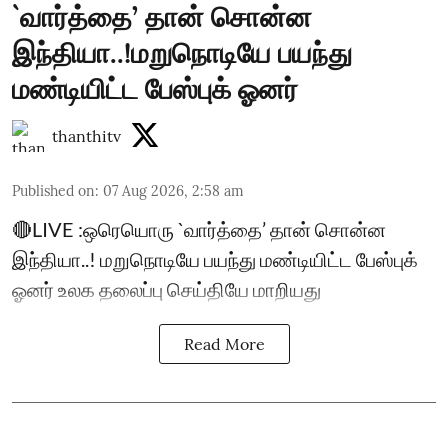
`வார்த்தை’ தான் சொன்ன
இந்தியா..!மறுநொடியே பயந்து
மண்டியிட்ட பேஸ்புக் ஓனர்
thanthitv
Published on
:
07 Aug 2026, 2:58 am
🔴LIVE :ஒரெயொரு `வார்த்தை’ தான் சொன்ன
இந்தியா..! மறுநொடியே பயந்து மண்டியிட்ட பேஸ்புக்
ஓனர் உலக தலைப்பு செய்தியே மாறியது
Read More