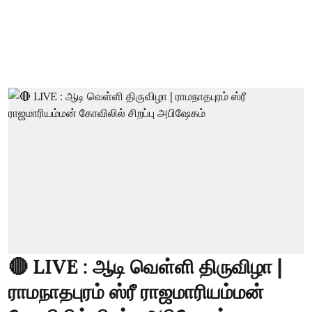
🔴 LIVE : ஆடி வெள்ளி திருவிழா |
ராமநாதபுரம் ஸ்ரீ ராஜமாரியம்மன்