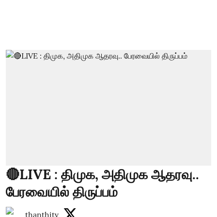
🔴LIVE : திமுக, அதிமுக ஆதரவு..
பேரவையில் திருப்பம்
thanthitv