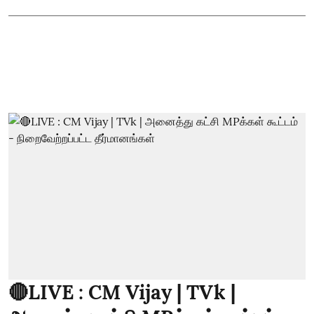
🔴LIVE : CM Vijay | TVk |