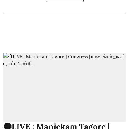
🔴LIVE : Manickam Tagore |